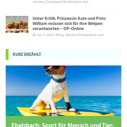
Jaromir_Chalabala/Shutterstock.com
Unter Kritik: Prinzessin Kate und Prinz
William müssen sich für ihre Welpen
verantworten – OP-Online
Juli 5, 2025
©Img. Glenkar/Shutterstock.com
KURZ ERZÄHLT
Ebelsbach: Sport für Mensch und Tier: