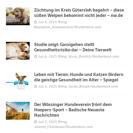
Züchtung im Kreis Gütersloh begehrt – diese
süßen Welpen bekommt nicht jeder – nw.de
Juli 6, 2025
©Img.
Napaphat_Kaewsanchai/Shutterstock.com
Studie zeigt: Gassigehen stellt
Gesundheitsrisiko dar – Deine Tierwelt
Juli 6, 2025
©Img. Silvia_Piccirilli/Shutterstock.com
Leben mit Tieren: Hunde und Katzen fördern
die geistige Gesundheit im Alter – Spiegel
Juli 5, 2025
©Img. Javier_Brosch/Shutterstock.com
Der Wössinger Hundeverein frönt dem
Hoopers-Sport – Badische Neueste
Nachrichten
Juli 5, 2025
©Img.
Jaromir_Chalabala/Shutterstock.com