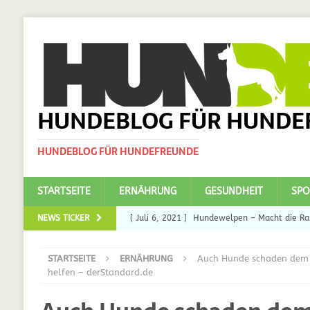
HUNDEBLOG FÜR HUNDE
HUNDEBLOG FÜR HUNDEFREUNDE
STARTSEITE
ERNÄHRUNG
GESUNDHEIT
SPO
NEWS TICKER
[ Juli 6, 2021 ]
Hundewelpen – Macht die Ras
DAS
STARTSEITE
ERNÄHRUNG
Auch Hunde schaden dem 
[ Juli 5, 2021 ]
Ulmenride für Hunde – der H
helfen – derStandard.de
[ März 30, 2021 ]
Nahrungsergänzungen für