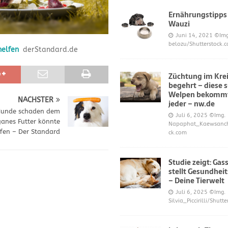
Ernährungstipps
Wauzi
frönt dem Hoopers-Sport – Badische Neueste Nachrichten
SPORT
Juni 14, 2021
©Img
belozu/Shutterstock.
helfen
derStandard.de
e und Prinz William müssen sich für ihre Welpen verantworten – OP-
Züchtung im Krei
begehrt – diese 
 Knochen oder Eierschalen?
DIES UND DAS
Welpen bekommt
NÄCHSTER
jeder – nw.de
Hunde schaden dem
Juli 6, 2025
©Img.
anes Futter könnte
Napaphat_Kaewsancha
fen – Der Standard
ck.com
Studie zeigt: Gas
stellt Gesundheit
– Deine Tierwelt
Juli 6, 2025
©Img.
Silvia_Piccirilli/Shutt