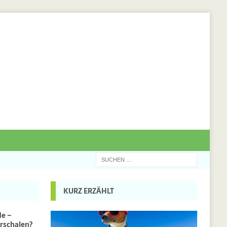
KURZ ERZÄHLT
de –
rschalen?