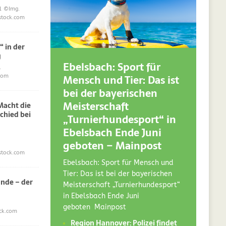
1
©Img.
stock.com
“ in der
g
Ebelsbach: Sport für
.
Mensch und Tier: Das ist
com
bei der bayerischen
Meisterschaft
acht die
chied bei
„Turnierhundesport“ in
Ebelsbach Ende Juni
geboten – Mainpost
stock.com
Ebelsbach: Sport für Mensch und
Tier: Das ist bei der bayerischen
nde – der
Meisterschaft „Turnierhundesport“
in Ebelsbach Ende Juni
geboten Mainpost
ck.com
Region Hannover: Polizei findet