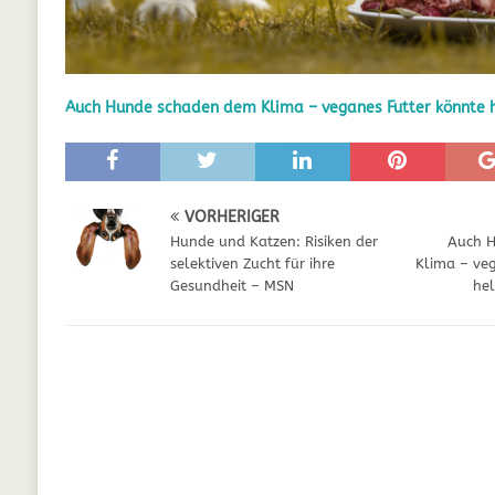
GESUNDHEIT
[ Juli 5, 2025 ]
Der Wössinger Hundeverein 
Auch Hunde schaden dem Klima – veganes Futter könnte 
[ Juli 5, 2025 ]
Unter Kritik: Prinzessin Kat
Online
WELPEN
[ September 29, 2021 ]
Kalzium für Hunde –
VORHERIGER
Hunde und Katzen: Risiken der
Auch 
selektiven Zucht für ihre
Klima – veg
Gesundheit – MSN
hel