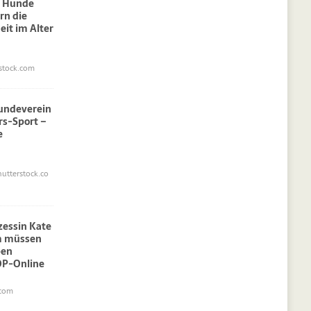
: Hunde
rn die
eit im Alter
stock.com
undeverein
rs-Sport –
e
utterstock.co
nzessin Kate
am müssen
pen
OP-Online
.com