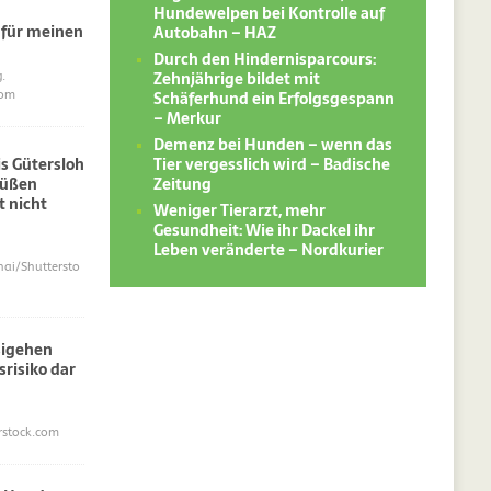
Hundewelpen bei Kontrolle auf
 für meinen
Autobahn – HAZ
Durch den Hindernisparcours:
Zehnjährige bildet mit
.
Schäferhund ein Erfolgsgespann
com
– Merkur
Demenz bei Hunden – wenn das
Tier vergesslich wird – Badische
s Gütersloh
Zeitung
süßen
 nicht
Weniger Tierarzt, mehr
Gesundheit: Wie ihr Dackel ihr
Leben veränderte – Nordkurier
i/Shuttersto
sigehen
srisiko dar
erstock.com