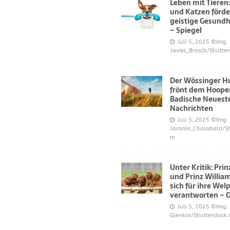
Leben mit Tieren
und Katzen förde
geistige Gesundh
– Spiegel
Juli 5, 2025
©Img.
Javier_Brosch/Shutter
Der Wössinger H
frönt dem Hoope
Badische Neuest
Nachrichten
Juli 5, 2025
©Img.
Jaromir_Chalabala/Sh
m
Unter Kritik: Pri
und Prinz Willi
sich für ihre Wel
verantworten – 
Juli 5, 2025
©Img.
Glenkar/Shutterstock