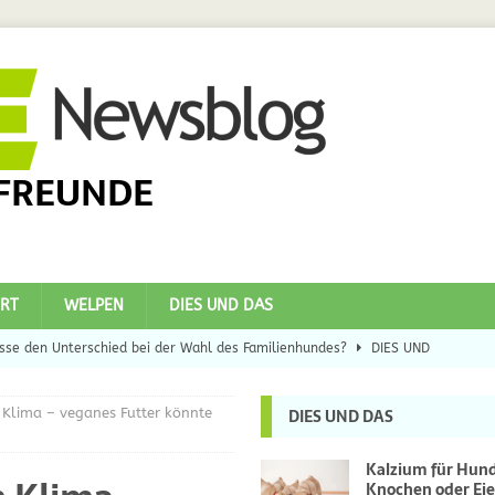
FREUNDE
RT
WELPEN
DIES UND DAS
se den Unterschied bei der Wahl des Familienhundes?
DIES UND
Klima – veganes Futter könnte
DIES UND DAS
eilsbringer?
DIES UND DAS
 Hunde
DIES UND DAS
Kalzium für Hun
Knochen oder Eie