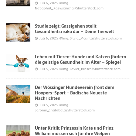
Juli 6, 2025
©Img.
Napaphat_Kaewsanchai/Shutterstock.com
Studie zeigt: Gassigehen stellt
Gesundheitsrisiko dar – Deine Tierwelt
Juli 6, 2025
©Img. Silvia_Piccirilli/Shutterstock.com
Leben mit Tieren: Hunde und Katzen fördern
die geistige Gesundheit im Alter – Spiegel
Juli 5, 2025
©Img. Javier_Brosch/Shutterstock.com
Der Wössinger Hundeverein frönt dem
Hoopers-Sport – Badische Neueste
Nachrichten
Juli 5, 2025
©Img.
Jaromir_Chalabala/Shutterstock.com
Unter Kritik: Prinzessin Kate und Prinz
William müssen sich für ihre Welpen