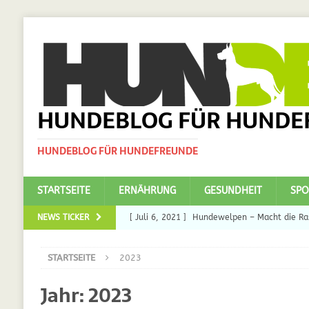
HUNDEBLOG FÜR HUNDE
HUNDEBLOG FÜR HUNDEFREUNDE
STARTSEITE
ERNÄHRUNG
GESUNDHEIT
SPO
NEWS TICKER
[ Juli 6, 2021 ]
Hundewelpen – Macht die Ras
DAS
STARTSEITE
2023
[ Juli 5, 2021 ]
Ulmenride für Hunde – der H
Jahr:
2023
[ März 30, 2021 ]
Nahrungsergänzungen für