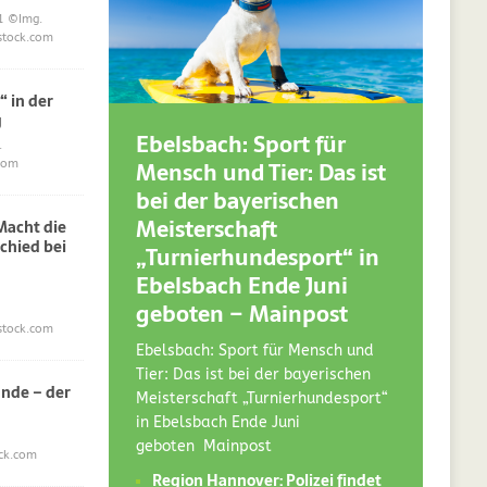
1
©Img.
stock.com
“ in der
g
Ebelsbach: Sport für
.
Mensch und Tier: Das ist
com
bei der bayerischen
Meisterschaft
acht die
chied bei
„Turnierhundesport“ in
Ebelsbach Ende Juni
geboten – Mainpost
stock.com
Ebelsbach: Sport für Mensch und
Tier: Das ist bei der bayerischen
nde – der
Meisterschaft „Turnierhundesport“
in Ebelsbach Ende Juni
geboten Mainpost
ck.com
Region Hannover: Polizei findet