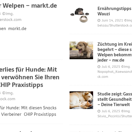
r Welpen – markt.de
Ernährungstipps
Wauzi
3
©Img.
frönt dem Hoopers-Sport – Badische Neueste Nachrichten
SPORT
erstock.com
Juni 14, 2021
©Img
belozu/Shutterstock.
pen markt.de
e und Prinz William müssen sich für ihre Welpen verantworten – OP-
Züchtung im Krei
begehrt – diese 
 Knochen oder Eierschalen?
DIES UND DAS
Welpen bekommt
jeder – nw.de
Juli 6, 2025
©Img.
rlies für Hunde: Mit
Napaphat_Kaewsancha
 verwöhnen Sie Ihren
ck.com
CHIP Praxistipps
Studie zeigt: Gas
3
©Img.
stellt Gesundheit
tock.com
– Deine Tierwelt
für Hunde: Mit diesen Snacks
Juli 6, 2025
©Img.
 Vierbeiner CHIP Praxistipps
Silvia_Piccirilli/Shutt