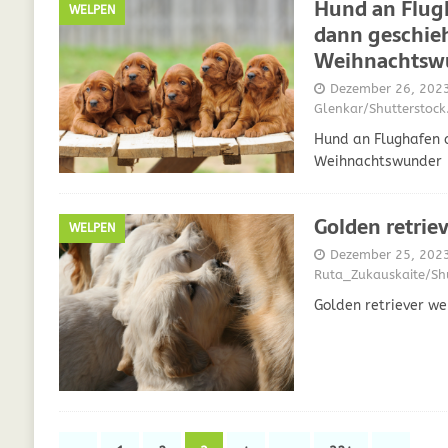
Hund an Flugh
WELPEN
dann geschieh
Weihnachtsw
Dezember 26, 202
Glenkar/Shutterstoc
Hund an Flughafen a
Weihnachtswunder
Golden retrie
WELPEN
Dezember 25, 202
Ruta_Zukauskaite/Sh
Golden retriever w