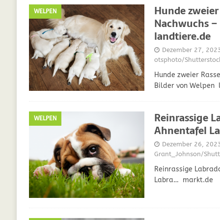
Hunde zweie
WELPEN
Nachwuchs – 
landtiere.de
Dezember 27, 202
otsphoto/Shuttersto
Hunde zweier Rass
Bilder von Welpen 
Reinrassige L
WELPEN
Ahnentafel L
Dezember 26, 202
Grant_Johnson/Shutt
Reinrassige Labrad
Labra… markt.de