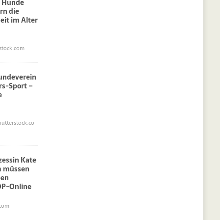
: Hunde
rn die
eit im Alter
stock.com
undeverein
rs-Sport –
e
utterstock.co
nzessin Kate
am müssen
pen
OP-Online
.com