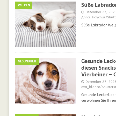
Süße Labrado
WELPEN
GESUNDHEIT
Dezember 27, 202
[ Juli 5, 2025 ]
Der Wössinger Hundeverein 
Anna_Hoychuk/Shutt
Süße Labrador Wel
[ Juli 5, 2025 ]
Unter Kritik: Prinzessin Kat
Online
WELPEN
[ September 29, 2021 ]
Kalzium für Hunde –
Gesunde Lecke
GESUNDHEIT
diesen Snacks
Vierbeiner – 
Dezember 27, 202
eva_blanco/Shutters
Gesunde Leckerlies 
verwöhnen Sie Ihren