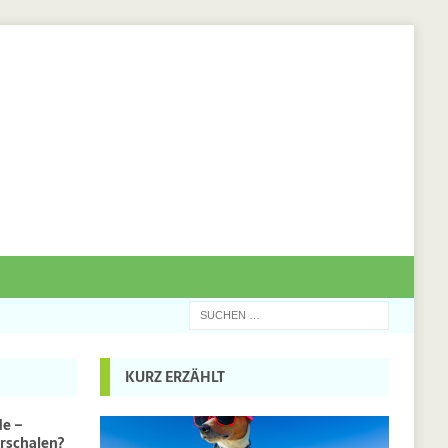
KURZ ERZÄHLT
de –
rschalen?