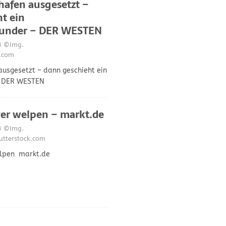
afen ausgesetzt –
t ein
under – DER WESTEN
3
©Img.
k.com
usgesetzt – dann geschieht ein
 DER WESTEN
ver welpen – markt.de
3
©Img.
utterstock.com
elpen markt.de