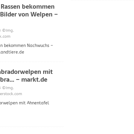
r Rassen bekommen
Bilder von Welpen –
3
©Img.
ck.com
en bekommen Nachwuchs –
landtiere.de
abradorwelpen mit
abra… – markt.de
3
©Img.
erstock.com
orwelpen mit Ahnentafel