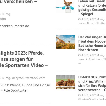
zu verschenken –
Leben mit Tieren
und Katzen förde
geistige Gesundh
– Spiegel
3
©Img.
.com
Juli 5, 2025
©Img.
Javier_Brosch/Shutter
schenken markt.de
Der Wössinger H
frönt dem Hoope
Badische Neuest
Nachrichten
lights 2023: Pferde,
Juli 5, 2025
©Img.
nse sorgen für
Jaromir_Chalabala/Sh
le Sportarten Video –
m
Unter Kritik: Pri
3
©Img. dezy/Shutterstock.com
und Prinz Willi
sich für ihre Wel
s 2023: Pferde, Hunde und Gänse
verantworten – 
 – Alle Sportarten
Juli 5, 2025
©Img.
Glenkar/Shutterstock