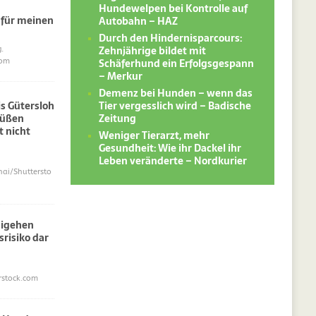
Hundewelpen bei Kontrolle auf
 für meinen
Autobahn – HAZ
Durch den Hindernisparcours:
Zehnjährige bildet mit
.
Schäferhund ein Erfolgsgespann
com
– Merkur
Demenz bei Hunden – wenn das
Tier vergesslich wird – Badische
s Gütersloh
Zeitung
süßen
 nicht
Weniger Tierarzt, mehr
Gesundheit: Wie ihr Dackel ihr
Leben veränderte – Nordkurier
i/Shuttersto
sigehen
srisiko dar
erstock.com