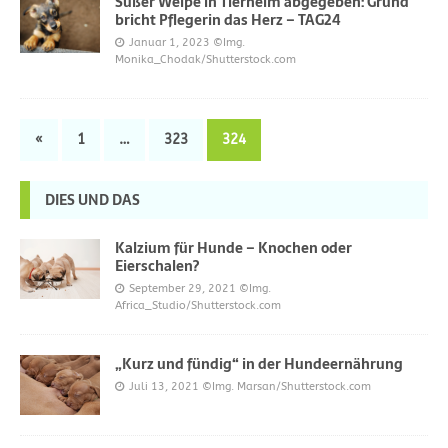
Süßer Welpe in Tierheim abgegeben: Grund
bricht Pflegerin das Herz – TAG24
Januar 1, 2023
©Img.
Monika_Chodak/Shutterstock.com
«
1
…
323
324
DIES UND DAS
Kalzium für Hunde – Knochen oder
Eierschalen?
September 29, 2021
©Img.
Africa_Studio/Shutterstock.com
„Kurz und fündig“ in der Hundeernährung
Juli 13, 2021
©Img. Marsan/Shutterstock.com