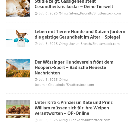
Studie zeigt: Gassigehen stellt
Gesundheitsrisiko dar – Deine Tierwelt
Juli 6, 2025
©Img. Silvia_Piccirilli/Shutterstock.com
Leben mit Tieren: Hunde und Katzen fördern
die geistige Gesundheit im Alter – Spiegel
Juli 5, 2025
©Img. Javier_Brosch/Shutterstock.com
Der Wössinger Hundeverein frönt dem
Hoopers-Sport – Badische Neueste
Nachrichten
Juli 5, 2025
©Img.
Jaromir_Chalabala/Shutterstock.com
Unter Kritik: Prinzessin Kate und Prinz
William müssen sich für ihre Welpen
verantworten – OP-Online
Juli 5, 2025
©Img. Glenkar/Shutterstock.com