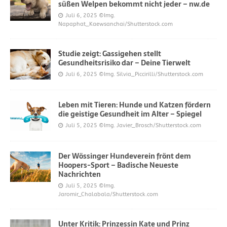
süßen Welpen bekommt nicht jeder – nw.de
Juli 6, 2025
©Img.
Napaphat_Kaewsanchai/Shutterstock.com
Studie zeigt: Gassigehen stellt
Gesundheitsrisiko dar – Deine Tierwelt
Juli 6, 2025
©Img. Silvia_Piccirilli/Shutterstock.com
Leben mit Tieren: Hunde und Katzen fördern
die geistige Gesundheit im Alter – Spiegel
Juli 5, 2025
©Img. Javier_Brosch/Shutterstock.com
Der Wössinger Hundeverein frönt dem
Hoopers-Sport – Badische Neueste
Nachrichten
Juli 5, 2025
©Img.
Jaromir_Chalabala/Shutterstock.com
Unter Kritik: Prinzessin Kate und Prinz