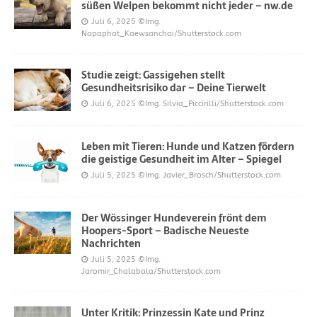
süßen Welpen bekommt nicht jeder – nw.de
Juli 6, 2025
©Img.
Napaphat_Kaewsanchai/Shutterstock.com
Studie zeigt: Gassigehen stellt
Gesundheitsrisiko dar – Deine Tierwelt
Juli 6, 2025
©Img. Silvia_Piccirilli/Shutterstock.com
Leben mit Tieren: Hunde und Katzen fördern
die geistige Gesundheit im Alter – Spiegel
Juli 5, 2025
©Img. Javier_Brosch/Shutterstock.com
Der Wössinger Hundeverein frönt dem
Hoopers-Sport – Badische Neueste
Nachrichten
Juli 5, 2025
©Img.
Jaromir_Chalabala/Shutterstock.com
Unter Kritik: Prinzessin Kate und Prinz