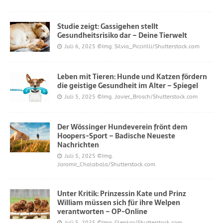
Studie zeigt: Gassigehen stellt
Gesundheitsrisiko dar – Deine Tierwelt
Juli 6, 2025
©Img. Silvia_Piccirilli/Shutterstock.com
Leben mit Tieren: Hunde und Katzen fördern
die geistige Gesundheit im Alter – Spiegel
Juli 5, 2025
©Img. Javier_Brosch/Shutterstock.com
Der Wössinger Hundeverein frönt dem
Hoopers-Sport – Badische Neueste
Nachrichten
Juli 5, 2025
©Img.
Jaromir_Chalabala/Shutterstock.com
Unter Kritik: Prinzessin Kate und Prinz
William müssen sich für ihre Welpen
verantworten – OP-Online
Juli 5, 2025
©Img. Glenkar/Shutterstock.com