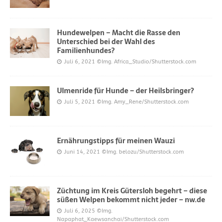
Hundewelpen – Macht die Rasse den
Unterschied bei der Wahl des
Familienhundes?
Juli 6, 2021
©Img. Africa_Studio/Shutterstock.com
Ulmenride für Hunde – der Heilsbringer?
Juli 5, 2021
©Img. Amy_Rene/Shutterstock.com
Ernährungstipps für meinen Wauzi
Juni 14, 2021
©Img. belozu/Shutterstock.com
Züchtung im Kreis Gütersloh begehrt – diese
süßen Welpen bekommt nicht jeder – nw.de
Juli 6, 2025
©Img.
Napaphat_Kaewsanchai/Shutterstock.com