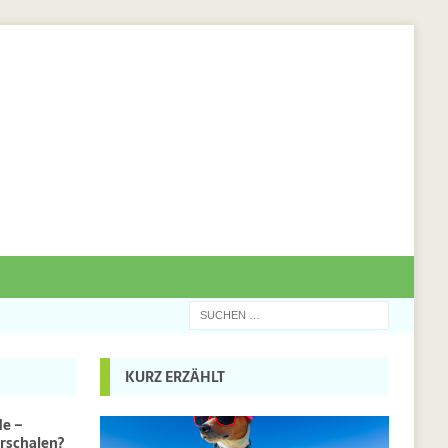
KURZ ERZÄHLT
de –
rschalen?