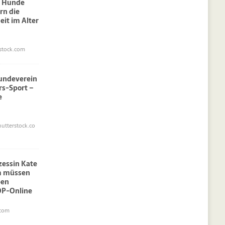
: Hunde
rn die
eit im Alter
stock.com
undeverein
rs-Sport –
e
utterstock.co
nzessin Kate
am müssen
pen
OP-Online
.com