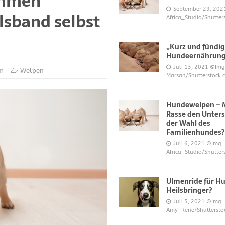
ommen
S UND DAS
September 29, 202
alsband selbst
Africa_Studio/Shutter
r neue Trend?
DIES UND DAS
mer über Welpenfütterung bei Hunden gefragt haben
DIES UND DAS
„Kurz und fündig
 für Hunde
DIES UND DAS
Hundeernährun
Juli 13, 2021
©Img
ES UND DAS
om
Welpen
Marsan/Shutterstock.
nde
DIES UND DAS
Hundewelpen – M
 Katzen bei napfcheck-shop.de
DIES UND DAS
Rasse den Unters
Welpen und Junghunde auf napfcheck-shop.de
DIES UND DAS
der Wahl des
Familienhundes?
Hund und Katze bei napfcheck-shop.de
DIES UND DAS
Juli 6, 2021
©Img.
Africa_Studio/Shutter
r englischsprachigen Besucher on dogblogger.net
DIES UND DAS
 begehrt – diese süßen Welpen bekommt nicht jeder – nw.de
Ulmenride für Hu
Heilsbringer?
Juli 5, 2021
©Img.
lt Gesundheitsrisiko dar – Deine Tierwelt
GESUNDHEIT
Amy_Rene/Shuttersto
Katzen fördern die geistige Gesundheit im Alter – Spiegel