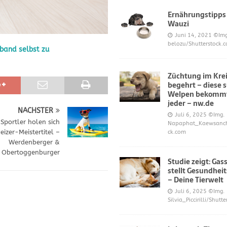
Ernährungstipps
Wauzi
frönt dem Hoopers-Sport – Badische Neueste Nachrichten
SPORT
Juni 14, 2021
©Img
belozu/Shutterstock.
band selbst zu
e und Prinz William müssen sich für ihre Welpen verantworten – OP-
Züchtung im Krei
begehrt – diese 
 Knochen oder Eierschalen?
DIES UND DAS
Welpen bekommt
jeder – nw.de
NÄCHSTER
Juli 6, 2025
©Img.
-Sportler holen sich
Napaphat_Kaewsancha
izer-Meistertitel –
ck.com
Werdenberger &
Obertoggenburger
Studie zeigt: Gas
stellt Gesundheit
– Deine Tierwelt
Juli 6, 2025
©Img.
Silvia_Piccirilli/Shutt