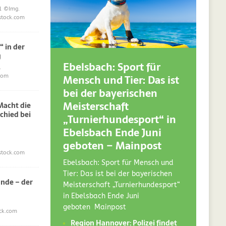
1
©Img.
stock.com
“ in der
g
Ebelsbach: Sport für
.
Mensch und Tier: Das ist
com
bei der bayerischen
Meisterschaft
acht die
chied bei
„Turnierhundesport“ in
Ebelsbach Ende Juni
geboten – Mainpost
stock.com
Ebelsbach: Sport für Mensch und
Tier: Das ist bei der bayerischen
nde – der
Meisterschaft „Turnierhundesport“
in Ebelsbach Ende Juni
geboten Mainpost
ck.com
Region Hannover: Polizei findet