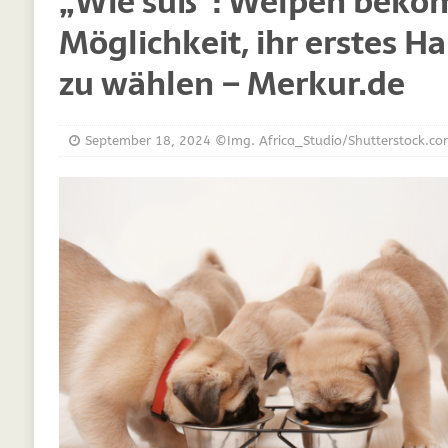
„Wie süß“: Welpen bek
[ März 30, 2021 ]
Vitamine für Hunde
DIE
Möglichkeit, ihr erstes H
[ März 19, 2021 ]
Probiotika für Hunde – De
zu wählen – Merkur.de
[ Oktober 15, 2020 ]
Was Sie sich schon im
[ September 19, 2019 ]
Ernährungsberatung
[ Februar 18, 2019 ]
MCT Öl für Hunde
DI
September 18, 2024
©Img. Africa_Studio/Shutterstock.c
[ Februar 11, 2019 ]
Futterzellulose für Hu
[ Oktober 22, 2018 ]
Neue Mineralfutter für
[ Oktober 17, 2018 ]
Wachstumskurven für 
[ Oktober 10, 2018 ]
Neue Ergänzungen für 
[ Juli 25, 2018 ]
Hunde Nachrichten für unse
[ Juli 6, 2025 ]
Züchtung im Kreis Gütersloh
WELPEN
[ Juli 6, 2025 ]
Studie zeigt: Gassigehen stel
[ Juli 5, 2025 ]
Leben mit Tieren: Hunde und 