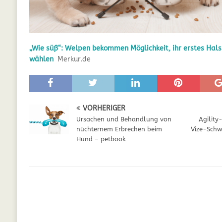
GESUNDHEIT
[ Juli 5, 2025 ]
Der Wössinger Hundeverein 
„Wie süß“: Welpen bekommen Möglichkeit, ihr erstes Hals
[ Juli 5, 2025 ]
Unter Kritik: Prinzessin Kat
wählen
Merkur.de
Online
WELPEN
[ September 29, 2021 ]
Kalzium für Hunde –
VORHERIGER
Ursachen und Behandlung von
Agility
nüchternem Erbrechen beim
Vize-Schwe
Hund – petbook