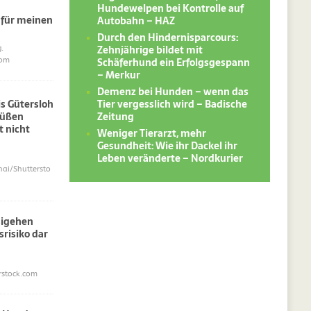
Hundewelpen bei Kontrolle auf
 für meinen
Autobahn – HAZ
Durch den Hindernisparcours:
Zehnjährige bildet mit
.
Schäferhund ein Erfolgsgespann
com
– Merkur
Demenz bei Hunden – wenn das
Tier vergesslich wird – Badische
s Gütersloh
Zeitung
süßen
 nicht
Weniger Tierarzt, mehr
Gesundheit: Wie ihr Dackel ihr
Leben veränderte – Nordkurier
i/Shuttersto
sigehen
srisiko dar
erstock.com