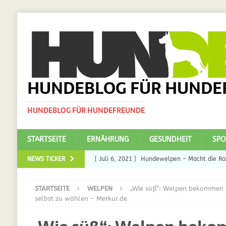
HUNDEBLOG FÜR HUNDE
HUNDEBLOG FÜR HUNDEFREUNDE
STARTSEITE
ERNÄHRUNG
GESUNDHEIT
SPO
NEWS TICKER
[ Juli 6, 2021 ]
Hundewelpen – Macht die Ras
DAS
STARTSEITE
WELPEN
„Wie süß“: Welpen bekommen M
[ Juli 5, 2021 ]
Ulmenride für Hunde – der H
selbst zu wählen – Merkur.de
[ März 30, 2021 ]
Nahrungsergänzungen für