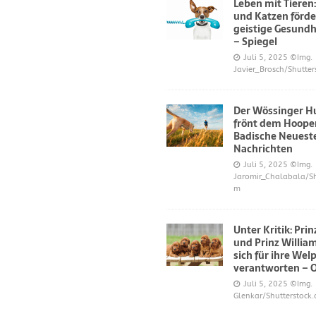
Leben mit Tieren
und Katzen förde
geistige Gesundh
– Spiegel
Juli 5, 2025
©Img.
Javier_Brosch/Shutter
Der Wössinger H
frönt dem Hoope
Badische Neuest
Nachrichten
Juli 5, 2025
©Img.
Jaromir_Chalabala/Sh
m
Unter Kritik: Pri
und Prinz Willi
sich für ihre Wel
verantworten – 
Juli 5, 2025
©Img.
Glenkar/Shutterstock