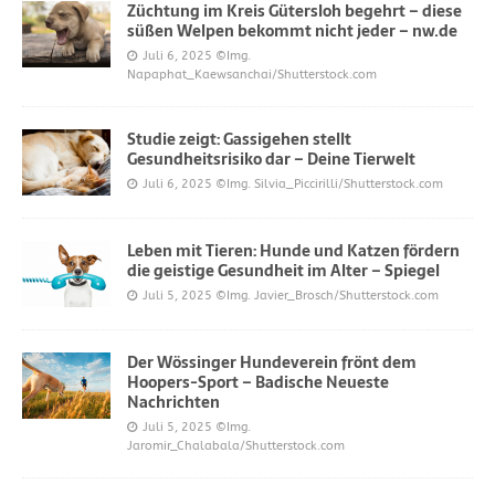
Züchtung im Kreis Gütersloh begehrt – diese
süßen Welpen bekommt nicht jeder – nw.de
Juli 6, 2025
©Img.
Napaphat_Kaewsanchai/Shutterstock.com
Studie zeigt: Gassigehen stellt
Gesundheitsrisiko dar – Deine Tierwelt
Juli 6, 2025
©Img. Silvia_Piccirilli/Shutterstock.com
Leben mit Tieren: Hunde und Katzen fördern
die geistige Gesundheit im Alter – Spiegel
Juli 5, 2025
©Img. Javier_Brosch/Shutterstock.com
Der Wössinger Hundeverein frönt dem
Hoopers-Sport – Badische Neueste
Nachrichten
Juli 5, 2025
©Img.
Jaromir_Chalabala/Shutterstock.com