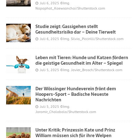
Juli 6, 2025
©Img.
Napaphat_Kaewsanchai/Shutterstock.com
Studie zeigt: Gassigehen stellt
Gesundheitsrisiko dar – Deine Tierwelt
Juli 6, 2025
©Img. Silvia_Piccirilli/Shutterstock.com
Leben mit Tieren: Hunde und Katzen fördern
die geistige Gesundheit im Alter – Spiegel
Juli 5, 2025
©Img. Javier_Brosch/Shutterstock.com
Der Wössinger Hundeverein frönt dem
Hoopers-Sport – Badische Neueste
Nachrichten
Juli 5, 2025
©Img.
Jaromir_Chalabala/Shutterstock.com
Unter Kritik: Prinzessin Kate und Prinz
William müssen sich für ihre Welpen