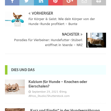
VORHERIGER
Für Körper & Geist: Wie dein Körper von der
Hunde-Runde profitiert – Bunte
NÄCHSTER
Paradies für Vierbeiner: Hundefutter-Stüberl
eröffnet in Voerde – NRZ
DIES UND DAS
Kalzium für Hunde – Knochen oder
Eierschalen?
September 29, 2021
©Img.
Africa_Studio/Shutterstock.com
„Kurz und fündig“ in der Hundeernährung