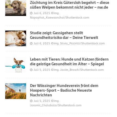
Züchtung im Kreis Gütersloh begehrt – diese
süßen Welpen bekommt nicht jeder – nw.de
Juli 6, 2025
©Img.
Napaphat_Kaewsanchai/Shutterstock.com
Studie zeigt: Gassigehen stellt
Gesundheitsrisiko dar – Deine Tierwelt
Juli 6, 2025
©Img. Silvia_Piccirilli/Shutterstock.com
Leben mit Tieren: Hunde und Katzen fördern
die geistige Gesundheit im Alter – Spiegel
Juli 5, 2025
©Img. Javier_Brosch/Shutterstock.com
Der Wössinger Hundeverein frönt dem
Hoopers-Sport – Badische Neueste
Nachrichten
Juli 5, 2025
©Img.
Jaromir_Chalabala/Shutterstock.com