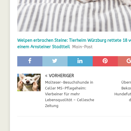
GESUNDHEIT
[ Juli 5, 2025 ]
Der Wössinger Hundeverein 
[ Juli 5, 2025 ]
Unter Kritik: Prinzessin Kat
Online
WELPEN
Welpen erbrachen Steine: Tierheim Würzburg rettete 18 v
einem Arnsteiner Stadtteil
Main-Post
[ September 29, 2021 ]
Kalzium für Hunde –
VORHERIGER
Malteser-Besuchshunde in
Überr
Celler MS-Pflegeheim:
Bekan
Vierbeiner für mehr
Hundefut
Lebensqualität – Cellesche
d
Zeitung