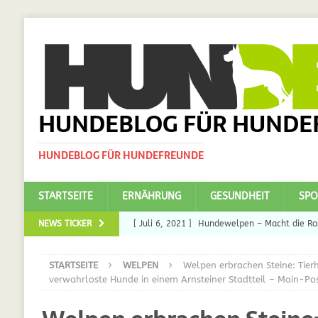
HUNDEBLOG FÜR HUNDE
HUNDEBLOG FÜR HUNDEFREUNDE
STARTSEITE
ERNÄHRUNG
GESUNDHEIT
SPO
NEWS TICKER
[ Juli 6, 2021 ]
Hundewelpen – Macht die Ras
DAS
STARTSEITE
WELPEN
Welpen erbrachen Steine: Tier
[ Juli 5, 2021 ]
Ulmenride für Hunde – der H
verwahrloste Hunde in einem Arnsteiner Stadtteil – Main-Po
[ März 30, 2021 ]
Nahrungsergänzungen für