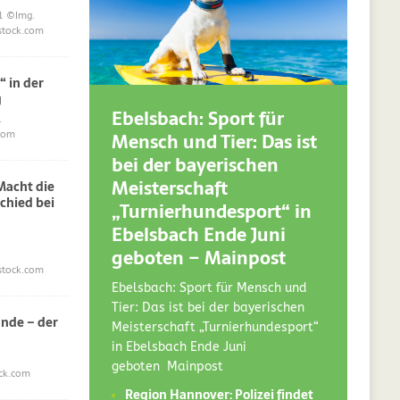
1
©Img.
stock.com
“ in der
g
Ebelsbach: Sport für
.
Mensch und Tier: Das ist
com
bei der bayerischen
Meisterschaft
acht die
chied bei
„Turnierhundesport“ in
Ebelsbach Ende Juni
geboten – Mainpost
stock.com
Ebelsbach: Sport für Mensch und
Tier: Das ist bei der bayerischen
nde – der
Meisterschaft „Turnierhundesport“
in Ebelsbach Ende Juni
geboten Mainpost
ck.com
Region Hannover: Polizei findet