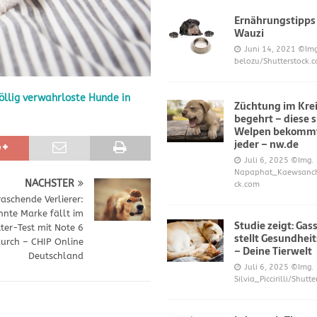
Ernährungstipps
Wauzi
frönt dem Hoopers-Sport – Badische Neueste Nachrichten
SPORT
Juni 14, 2021
©Img
belozu/Shutterstock.
e und Prinz William müssen sich für ihre Welpen verantworten – OP-
öllig verwahrloste Hunde in
Züchtung im Krei
begehrt – diese 
 Knochen oder Eierschalen?
DIES UND DAS
Welpen bekommt
jeder – nw.de
Juli 6, 2025
©Img.
Napaphat_Kaewsancha
NÄCHSTER
ck.com
aschende Verlierer:
nte Marke fällt im
Studie zeigt: Gas
ter-Test mit Note 6
stellt Gesundheit
urch – CHIP Online
– Deine Tierwelt
Deutschland
Juli 6, 2025
©Img.
Silvia_Piccirilli/Shutt