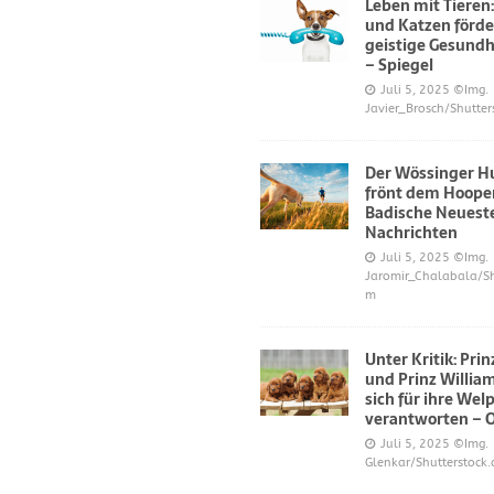
Leben mit Tieren
und Katzen förde
geistige Gesundh
– Spiegel
Juli 5, 2025
©Img.
Javier_Brosch/Shutter
Der Wössinger H
frönt dem Hoope
Badische Neuest
Nachrichten
Juli 5, 2025
©Img.
Jaromir_Chalabala/Sh
m
Unter Kritik: Pri
und Prinz Willi
sich für ihre Wel
verantworten – 
Juli 5, 2025
©Img.
Glenkar/Shutterstock