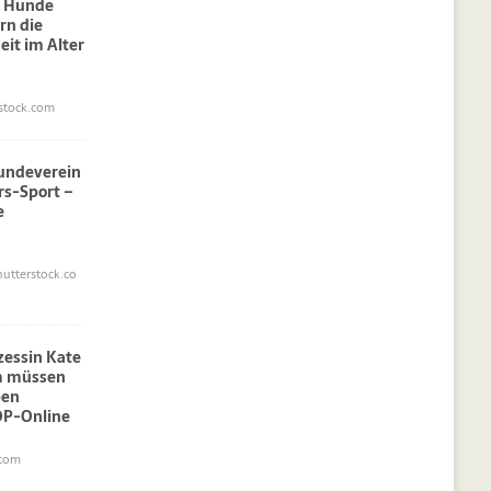
: Hunde
rn die
eit im Alter
stock.com
undeverein
rs-Sport –
e
utterstock.co
nzessin Kate
am müssen
pen
OP-Online
.com