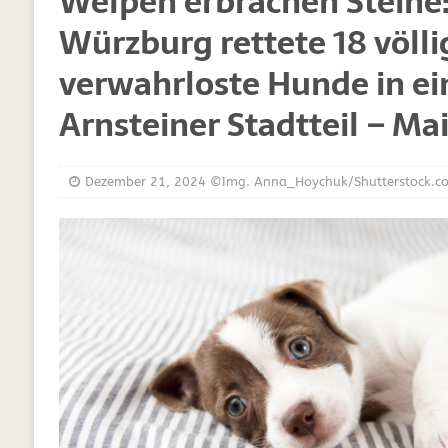
Welpen erbrachen Steine:
[ März 30, 2021 ]
Vitamine für Hunde
DIE
Würzburg rettete 18 völli
[ März 19, 2021 ]
Probiotika für Hunde – De
verwahrloste Hunde in e
[ Oktober 15, 2020 ]
Was Sie sich schon im
[ September 19, 2019 ]
Ernährungsberatung
Arnsteiner Stadtteil – Ma
[ Februar 18, 2019 ]
MCT Öl für Hunde
DI
[ Februar 11, 2019 ]
Futterzellulose für Hu
Dezember 21, 2024
©Img. Anna_Hoychuk/Shutterstock.
[ Oktober 22, 2018 ]
Neue Mineralfutter für
[ Oktober 17, 2018 ]
Wachstumskurven für 
[ Oktober 10, 2018 ]
Neue Ergänzungen für 
[ Juli 25, 2018 ]
Hunde Nachrichten für unse
[ Juli 6, 2025 ]
Züchtung im Kreis Gütersloh
WELPEN
[ Juli 6, 2025 ]
Studie zeigt: Gassigehen stel
[ Juli 5, 2025 ]
Leben mit Tieren: Hunde und 