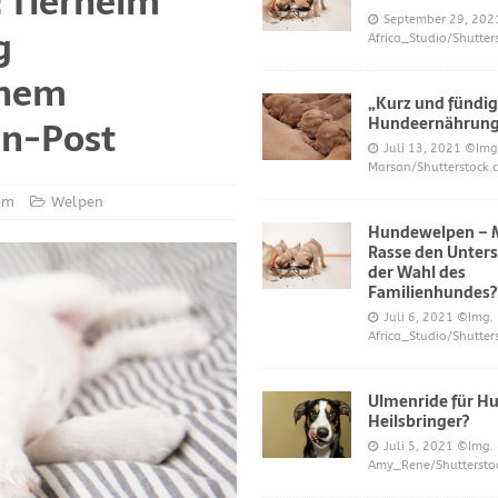
 Tierheim
S UND DAS
September 29, 202
g
Africa_Studio/Shutter
r neue Trend?
DIES UND DAS
inem
mer über Welpenfütterung bei Hunden gefragt haben
DIES UND DAS
„Kurz und fündig
 für Hunde
DIES UND DAS
in-Post
Hundeernährun
Juli 13, 2021
©Img
ES UND DAS
Marsan/Shutterstock.
nde
DIES UND DAS
com
Welpen
Hundewelpen – M
 Katzen bei napfcheck-shop.de
DIES UND DAS
Rasse den Unters
Welpen und Junghunde auf napfcheck-shop.de
DIES UND DAS
der Wahl des
Familienhundes?
Hund und Katze bei napfcheck-shop.de
DIES UND DAS
Juli 6, 2021
©Img.
Africa_Studio/Shutter
r englischsprachigen Besucher on dogblogger.net
DIES UND DAS
 begehrt – diese süßen Welpen bekommt nicht jeder – nw.de
Ulmenride für Hu
Heilsbringer?
Juli 5, 2021
©Img.
lt Gesundheitsrisiko dar – Deine Tierwelt
GESUNDHEIT
Amy_Rene/Shuttersto
Katzen fördern die geistige Gesundheit im Alter – Spiegel