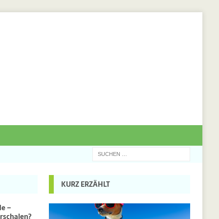
KURZ ERZÄHLT
de –
rschalen?