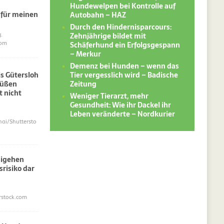
Hundewelpen bei Kontrolle auf
 für meinen
Autobahn – HAZ
Durch den Hindernisparcours:
Zehnjährige bildet mit
.
Schäferhund ein Erfolgsgespann
com
– Merkur
Demenz bei Hunden – wenn das
Tier vergesslich wird – Badische
s Gütersloh
Zeitung
süßen
 nicht
Weniger Tierarzt, mehr
Gesundheit: Wie ihr Dackel ihr
Leben veränderte – Nordkurier
i/Shuttersto
sigehen
srisiko dar
erstock.com