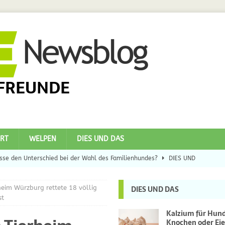
FREUNDE
RT
WELPEN
DIES UND DAS
se den Unterschied bei der Wahl des Familienhundes?
DIES UND
heim Würzburg rettete 18 völlig
DIES UND DAS
eilsbringer?
DIES UND DAS
st
 Hunde
DIES UND DAS
Kalzium für Hun
Knochen oder Eie