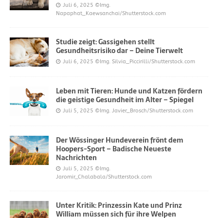
Juli 6, 2025
©Img.
Napaphat_Kaewsanchai/Shutterstock.com
Studie zeigt: Gassigehen stellt
Gesundheitsrisiko dar – Deine Tierwelt
Juli 6, 2025
©Img. Silvia_Piccirilli/Shutterstock.com
Leben mit Tieren: Hunde und Katzen fördern
die geistige Gesundheit im Alter – Spiegel
Juli 5, 2025
©Img. Javier_Brosch/Shutterstock.com
Der Wössinger Hundeverein frönt dem
Hoopers-Sport – Badische Neueste
Nachrichten
Juli 5, 2025
©Img.
Jaromir_Chalabala/Shutterstock.com
Unter Kritik: Prinzessin Kate und Prinz
William müssen sich für ihre Welpen