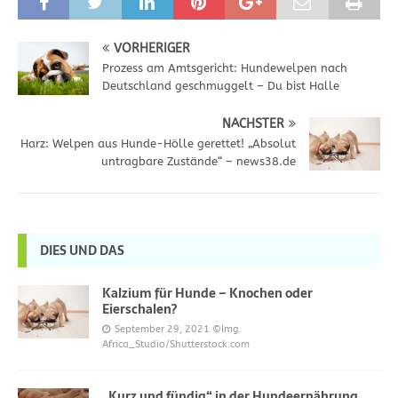
VORHERIGER
Prozess am Amtsgericht: Hundewelpen nach
Deutschland geschmuggelt – Du bist Halle
NÄCHSTER
Harz: Welpen aus Hunde-Hölle gerettet! „Absolut
untragbare Zustände“ – news38.de
DIES UND DAS
Kalzium für Hunde – Knochen oder
Eierschalen?
September 29, 2021
©Img.
Africa_Studio/Shutterstock.com
„Kurz und fündig“ in der Hundeernährung