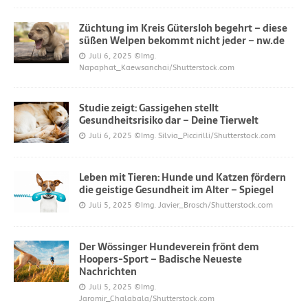
Züchtung im Kreis Gütersloh begehrt – diese
süßen Welpen bekommt nicht jeder – nw.de
Juli 6, 2025
©Img.
Napaphat_Kaewsanchai/Shutterstock.com
Studie zeigt: Gassigehen stellt
Gesundheitsrisiko dar – Deine Tierwelt
Juli 6, 2025
©Img. Silvia_Piccirilli/Shutterstock.com
Leben mit Tieren: Hunde und Katzen fördern
die geistige Gesundheit im Alter – Spiegel
Juli 5, 2025
©Img. Javier_Brosch/Shutterstock.com
Der Wössinger Hundeverein frönt dem
Hoopers-Sport – Badische Neueste
Nachrichten
Juli 5, 2025
©Img.
Jaromir_Chalabala/Shutterstock.com