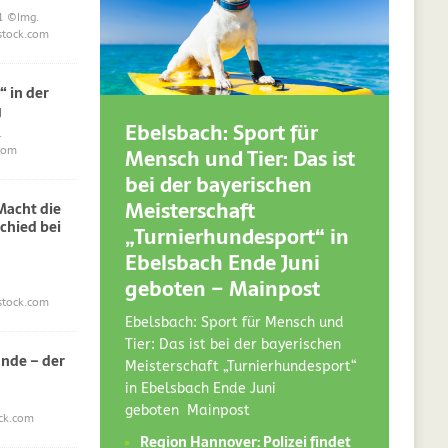
1
©Img.
stock.com
“ in der
g
Ebelsbach: Sport für
.
Mensch und Tier: Das ist
com
bei der bayerischen
Meisterschaft
acht die
chied bei
„Turnierhundesport“ in
Ebelsbach Ende Juni
geboten – Mainpost
stock.com
Ebelsbach: Sport für Mensch und
Tier: Das ist bei der bayerischen
nde – der
Meisterschaft „Turnierhundesport“
in Ebelsbach Ende Juni
geboten Mainpost
ck.com
Region Hannover: Polizei findet