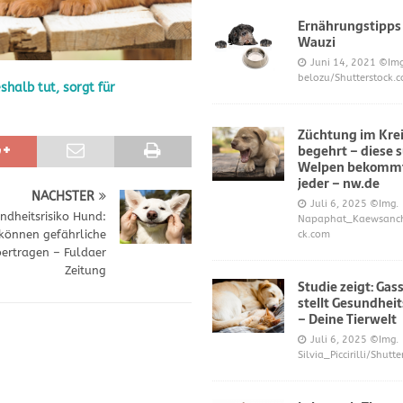
Ernährungstipps
Wauzi
frönt dem Hoopers-Sport – Badische Neueste Nachrichten
SPORT
Juni 14, 2021
©Img
belozu/Shutterstock.
halb tut, sorgt für
e und Prinz William müssen sich für ihre Welpen verantworten – OP-
Züchtung im Krei
begehrt – diese 
 Knochen oder Eierschalen?
DIES UND DAS
Welpen bekommt
jeder – nw.de
NÄCHSTER
Juli 6, 2025
©Img.
ndheitsrisiko Hund:
Napaphat_Kaewsancha
 können gefährliche
ck.com
bertragen – Fuldaer
Zeitung
Studie zeigt: Gas
stellt Gesundheit
– Deine Tierwelt
Juli 6, 2025
©Img.
Silvia_Piccirilli/Shutt