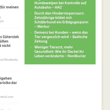
Hundewelpen bei Kontrolle auf
 für meinen
Autobahn – HAZ
Durch den Hindernisparcours:
Zehnjährige bildet mit
.
Schäferhund ein Erfolgsgespann
com
– Merkur
Demenz bei Hunden – wenn das
Tier vergesslich wird – Badische
s Gütersloh
Zeitung
süßen
 nicht
Weniger Tierarzt, mehr
Gesundheit: Wie ihr Dackel ihr
Leben veränderte – Nordkurier
i/Shuttersto
sigehen
srisiko dar
erstock.com