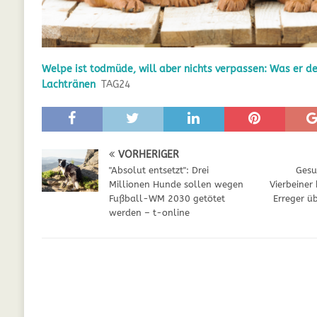
GESUNDHEIT
[ Juli 5, 2025 ]
Der Wössinger Hundeverein 
Welpe ist todmüde, will aber nichts verpassen: Was er des
[ Juli 5, 2025 ]
Unter Kritik: Prinzessin Kat
Lachtränen
TAG24
Online
WELPEN
[ September 29, 2021 ]
Kalzium für Hunde –
VORHERIGER
"Absolut entsetzt": Drei
Gesu
Millionen Hunde sollen wegen
Vierbeiner
Fußball-WM 2030 getötet
Erreger ü
werden – t-online