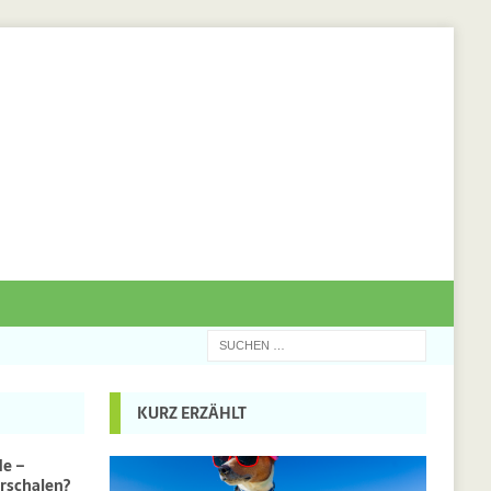
KURZ ERZÄHLT
de –
rschalen?