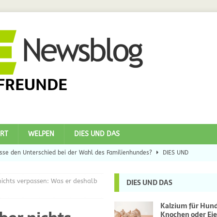
FREUNDE
RT
WELPEN
DIES UND DAS
se den Unterschied bei der Wahl des Familienhundes?
DIES UND
nichts verpassen: Was er deshalb
DIES UND DAS
eilsbringer?
DIES UND DAS
 Hunde
DIES UND DAS
Kalzium für Hun
Knochen oder Eie