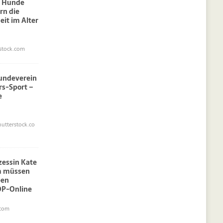
: Hunde
rn die
eit im Alter
stock.com
undeverein
rs-Sport –
e
utterstock.co
nzessin Kate
am müssen
pen
OP-Online
.com