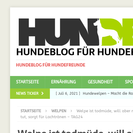
HUNDEBLOG FÜR HUNDE
HUNDEBLOG FÜR HUNDEFREUNDE
STARTSEITE
ERNÄHRUNG
GESUNDHEIT
SPO
NEWS TICKER
[ Juli 6, 2021 ]
Hundewelpen – Macht die Ras
DAS
STARTSEITE
WELPEN
Welpe ist todmüde, will aber 
[ Juli 5, 2021 ]
Ulmenride für Hunde – der H
tut, sorgt für Lachtränen – TAG24
[ März 30, 2021 ]
Nahrungsergänzungen für