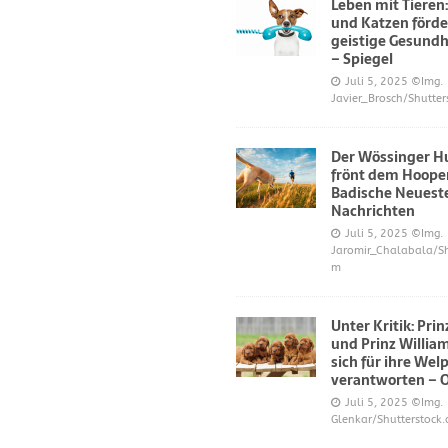
Leben mit Tieren
und Katzen förde
geistige Gesundh
– Spiegel
Juli 5, 2025
©Img.
Javier_Brosch/Shutter
Der Wössinger H
frönt dem Hoope
Badische Neuest
Nachrichten
Juli 5, 2025
©Img.
Jaromir_Chalabala/Sh
m
Unter Kritik: Pri
und Prinz Willi
sich für ihre Wel
verantworten – 
Juli 5, 2025
©Img.
Glenkar/Shutterstock