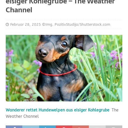
eisiger Kohlegrube – The Weather
Channel
Februar 28, 2025
©Img. PozitivStudija/Shutterstock.com
Wanderer rettet Hundewelpen aus eisiger Kohlegrube
The
Weather Channel