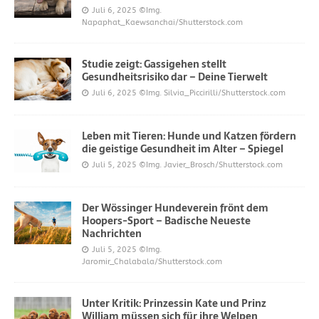
Juli 6, 2025
©Img.
Napaphat_Kaewsanchai/Shutterstock.com
Studie zeigt: Gassigehen stellt
Gesundheitsrisiko dar – Deine Tierwelt
Juli 6, 2025
©Img. Silvia_Piccirilli/Shutterstock.com
Leben mit Tieren: Hunde und Katzen fördern
die geistige Gesundheit im Alter – Spiegel
Juli 5, 2025
©Img. Javier_Brosch/Shutterstock.com
Der Wössinger Hundeverein frönt dem
Hoopers-Sport – Badische Neueste
Nachrichten
Juli 5, 2025
©Img.
Jaromir_Chalabala/Shutterstock.com
Unter Kritik: Prinzessin Kate und Prinz
William müssen sich für ihre Welpen