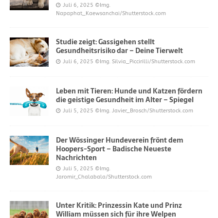
Juli 6, 2025
©Img.
Napaphat_Kaewsanchai/Shutterstock.com
Studie zeigt: Gassigehen stellt
Gesundheitsrisiko dar – Deine Tierwelt
Juli 6, 2025
©Img. Silvia_Piccirilli/Shutterstock.com
Leben mit Tieren: Hunde und Katzen fördern
die geistige Gesundheit im Alter – Spiegel
Juli 5, 2025
©Img. Javier_Brosch/Shutterstock.com
Der Wössinger Hundeverein frönt dem
Hoopers-Sport – Badische Neueste
Nachrichten
Juli 5, 2025
©Img.
Jaromir_Chalabala/Shutterstock.com
Unter Kritik: Prinzessin Kate und Prinz
William müssen sich für ihre Welpen