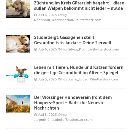
Züchtung im Kreis Gütersloh begehrt – diese
süßen Welpen bekommt nicht jeder – nw.de
Juli 6, 2025
©Img.
Napaphat_Kaewsanchai/Shutterstock.com
Studie zeigt: Gassigehen stellt
Gesundheitsrisiko dar – Deine Tierwelt
Juli 6, 2025
©Img. Silvia_Piccirilli/Shutterstock.com
Leben mit Tieren: Hunde und Katzen fördern
die geistige Gesundheit im Alter – Spiegel
Juli 5, 2025
©Img. Javier_Brosch/Shutterstock.com
Der Wössinger Hundeverein frönt dem
Hoopers-Sport – Badische Neueste
Nachrichten
Juli 5, 2025
©Img.
Jaromir_Chalabala/Shutterstock.com