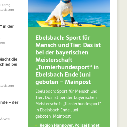
1
©Img.
stock.com
“ in der
g
Ebelsbach: Sport für
.
Mensch und Tier: Das ist
com
bei der bayerischen
Meisterschaft
acht die
chied bei
„Turnierhundesport“ in
Ebelsbach Ende Juni
geboten – Mainpost
stock.com
Ebelsbach: Sport für Mensch und
Tier: Das ist bei der bayerischen
nde – der
Meisterschaft „Turnierhundesport“
in Ebelsbach Ende Juni
geboten Mainpost
ck.com
Region Hannover: Polizei findet