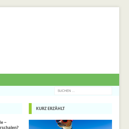
KURZ ERZÄHLT
de –
rschalen?