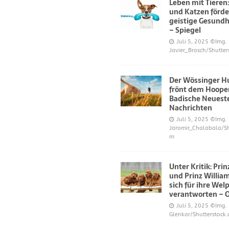
Leben mit Tieren
und Katzen förde
geistige Gesundh
– Spiegel
Juli 5, 2025
©Img.
Javier_Brosch/Shutter
Der Wössinger H
frönt dem Hoope
Badische Neuest
Nachrichten
Juli 5, 2025
©Img.
Jaromir_Chalabala/Sh
m
Unter Kritik: Pri
und Prinz Willi
sich für ihre Wel
verantworten – 
Juli 5, 2025
©Img.
Glenkar/Shutterstock