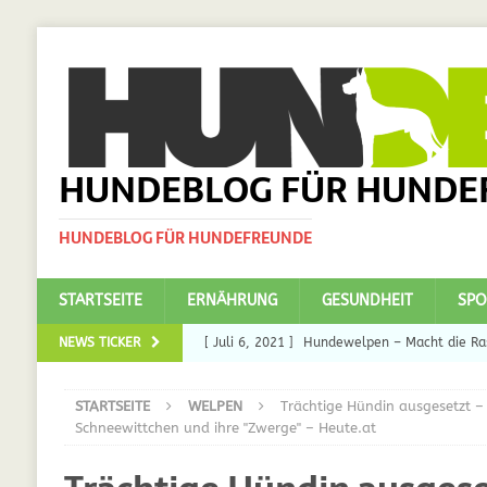
HUNDEBLOG FÜR HUNDE
HUNDEBLOG FÜR HUNDEFREUNDE
STARTSEITE
ERNÄHRUNG
GESUNDHEIT
SPO
NEWS TICKER
[ Juli 6, 2021 ]
Hundewelpen – Macht die Ras
DAS
STARTSEITE
WELPEN
Trächtige Hündin ausgesetzt –
[ Juli 5, 2021 ]
Ulmenride für Hunde – der H
Schneewittchen und ihre "Zwerge" – Heute.at
[ März 30, 2021 ]
Nahrungsergänzungen für