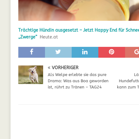
GESUNDHEIT
[ Juli 5, 2025 ]
Der Wössinger Hundeverein 
Trächtige Hündin ausgesetzt – Jetzt Happy End für Schne
[ Juli 5, 2025 ]
Unter Kritik: Prinzessin Kat
„Zwerge“
Heute.at
Online
WELPEN
[ September 29, 2021 ]
Kalzium für Hunde –
VORHERIGER
Als Welpe erlebte sie das pure
Lä
Drama: Was aus Boa geworden
Hundefutt
ist, rührt zu Tränen – TAG24
kann zum T