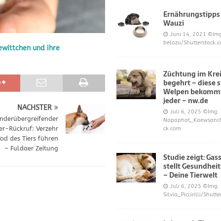
Ernährungstipps
Wauzi
frönt dem Hoopers-Sport – Badische Neueste Nachrichten
SPORT
Juni 14, 2021
©Img
belozu/Shutterstock.
ewittchen und ihre
e und Prinz William müssen sich für ihre Welpen verantworten – OP-
Züchtung im Krei
begehrt – diese 
 Knochen oder Eierschalen?
DIES UND DAS
Welpen bekommt
jeder – nw.de
NÄCHSTER
Juli 6, 2025
©Img.
nderübergreifender
Napaphat_Kaewsancha
er-Rückruf: Verzehr
ck.com
od des Tiers führen
– Fuldaer Zeitung
Studie zeigt: Gas
stellt Gesundheit
– Deine Tierwelt
Juli 6, 2025
©Img.
Silvia_Piccirilli/Shutt