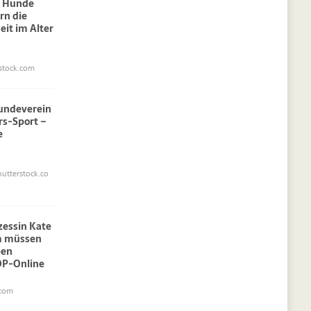
: Hunde
rn die
eit im Alter
stock.com
undeverein
rs-Sport –
e
utterstock.co
nzessin Kate
am müssen
pen
OP-Online
.com