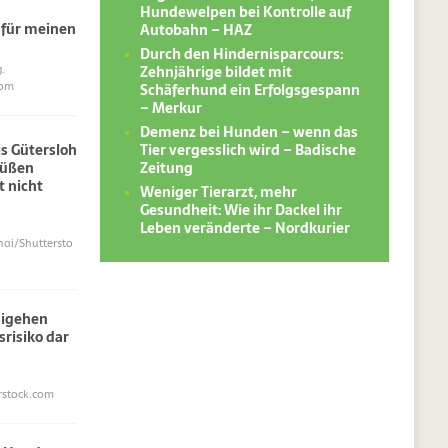
Hundewelpen bei Kontrolle auf
 für meinen
Autobahn – HAZ
Durch den Hindernisparcours:
Zehnjährige bildet mit
.
Schäferhund ein Erfolgsgespann
com
– Merkur
Demenz bei Hunden – wenn das
Tier vergesslich wird – Badische
s Gütersloh
Zeitung
süßen
 nicht
Weniger Tierarzt, mehr
Gesundheit: Wie ihr Dackel ihr
Leben veränderte – Nordkurier
i/Shuttersto
sigehen
srisiko dar
erstock.com