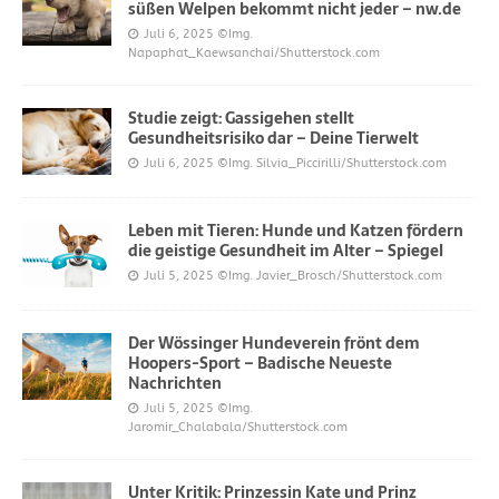
süßen Welpen bekommt nicht jeder – nw.de
Juli 6, 2025
©Img.
Napaphat_Kaewsanchai/Shutterstock.com
Studie zeigt: Gassigehen stellt
Gesundheitsrisiko dar – Deine Tierwelt
Juli 6, 2025
©Img. Silvia_Piccirilli/Shutterstock.com
Leben mit Tieren: Hunde und Katzen fördern
die geistige Gesundheit im Alter – Spiegel
Juli 5, 2025
©Img. Javier_Brosch/Shutterstock.com
Der Wössinger Hundeverein frönt dem
Hoopers-Sport – Badische Neueste
Nachrichten
Juli 5, 2025
©Img.
Jaromir_Chalabala/Shutterstock.com
Unter Kritik: Prinzessin Kate und Prinz