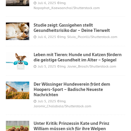
Juli 6, 2025
©Img.
Napaphat_Kaewsanchai/Shutterstock.com
Studie zeigt: Gassigehen stellt
Gesundheitsrisiko dar – Deine Tierwelt
Juli 6, 2025
©Img. Silvia_Piccirilli/Shutterstock.com
Leben mit Tieren: Hunde und Katzen fördern
die geistige Gesundheit im Alter – Spiegel
Juli 5, 2025
©Img. Javier_Brosch/Shutterstock.com
Der Wössinger Hundeverein frönt dem
Hoopers-Sport – Badische Neueste
Nachrichten
Juli 5, 2025
©Img.
Jaromir_Chalabala/Shutterstock.com
Unter Kritik: Prinzessin Kate und Prinz
William müssen sich für ihre Welpen