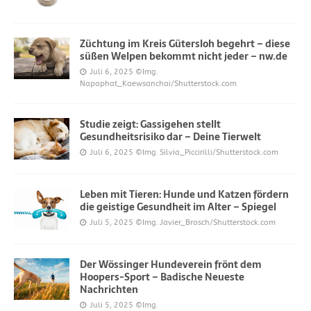
Züchtung im Kreis Gütersloh begehrt – diese
süßen Welpen bekommt nicht jeder – nw.de
Juli 6, 2025
©Img.
Napaphat_Kaewsanchai/Shutterstock.com
Studie zeigt: Gassigehen stellt
Gesundheitsrisiko dar – Deine Tierwelt
Juli 6, 2025
©Img. Silvia_Piccirilli/Shutterstock.com
Leben mit Tieren: Hunde und Katzen fördern
die geistige Gesundheit im Alter – Spiegel
Juli 5, 2025
©Img. Javier_Brosch/Shutterstock.com
Der Wössinger Hundeverein frönt dem
Hoopers-Sport – Badische Neueste
Nachrichten
Juli 5, 2025
©Img.