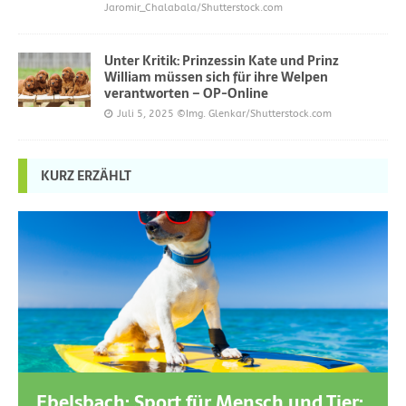
Jaromir_Chalabala/Shutterstock.com
Unter Kritik: Prinzessin Kate und Prinz
William müssen sich für ihre Welpen
verantworten – OP-Online
Juli 5, 2025
©Img. Glenkar/Shutterstock.com
KURZ ERZÄHLT
Ebelsbach: Sport für Mensch und Tier: