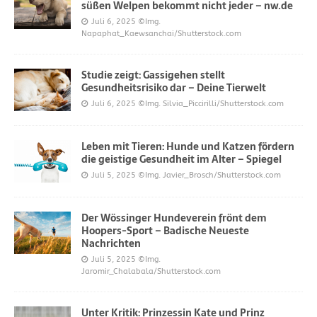
süßen Welpen bekommt nicht jeder – nw.de
Juli 6, 2025
©Img.
Napaphat_Kaewsanchai/Shutterstock.com
Studie zeigt: Gassigehen stellt
Gesundheitsrisiko dar – Deine Tierwelt
Juli 6, 2025
©Img. Silvia_Piccirilli/Shutterstock.com
Leben mit Tieren: Hunde und Katzen fördern
die geistige Gesundheit im Alter – Spiegel
Juli 5, 2025
©Img. Javier_Brosch/Shutterstock.com
Der Wössinger Hundeverein frönt dem
Hoopers-Sport – Badische Neueste
Nachrichten
Juli 5, 2025
©Img.
Jaromir_Chalabala/Shutterstock.com
Unter Kritik: Prinzessin Kate und Prinz