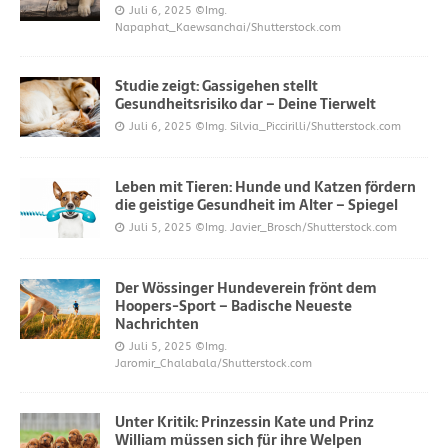
Juli 6, 2025
©Img.
Napaphat_Kaewsanchai/Shutterstock.com
Studie zeigt: Gassigehen stellt
Gesundheitsrisiko dar – Deine Tierwelt
Juli 6, 2025
©Img. Silvia_Piccirilli/Shutterstock.com
Leben mit Tieren: Hunde und Katzen fördern
die geistige Gesundheit im Alter – Spiegel
Juli 5, 2025
©Img. Javier_Brosch/Shutterstock.com
Der Wössinger Hundeverein frönt dem
Hoopers-Sport – Badische Neueste
Nachrichten
Juli 5, 2025
©Img.
Jaromir_Chalabala/Shutterstock.com
Unter Kritik: Prinzessin Kate und Prinz
William müssen sich für ihre Welpen