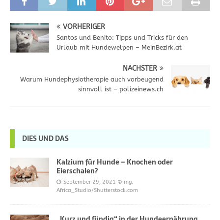
VORHERIGER
Santos und Benito: Tipps und Tricks für den
Urlaub mit Hundewelpen – MeinBezirk.at
NÄCHSTER
Warum Hundephysiotherapie auch vorbeugend
sinnvoll ist – polizeinews.ch
DIES UND DAS
Kalzium für Hunde – Knochen oder
Eierschalen?
September 29, 2021
©Img.
Africa_Studio/Shutterstock.com
„Kurz und fündig“ in der Hundeernährung