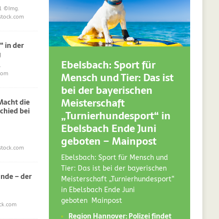
1
©Img.
stock.com
“ in der
g
Ebelsbach: Sport für
.
Mensch und Tier: Das ist
com
bei der bayerischen
Meisterschaft
acht die
chied bei
„Turnierhundesport“ in
Ebelsbach Ende Juni
geboten – Mainpost
stock.com
Ebelsbach: Sport für Mensch und
Tier: Das ist bei der bayerischen
nde – der
Meisterschaft „Turnierhundesport“
in Ebelsbach Ende Juni
geboten Mainpost
ck.com
Region Hannover: Polizei findet