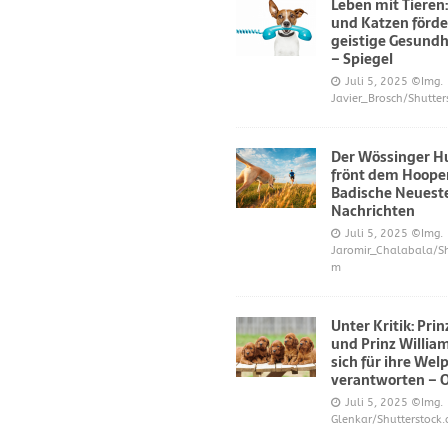
Leben mit Tieren
und Katzen förde
geistige Gesundh
– Spiegel
Juli 5, 2025
©Img.
Javier_Brosch/Shutter
Der Wössinger H
frönt dem Hoope
Badische Neuest
Nachrichten
Juli 5, 2025
©Img.
Jaromir_Chalabala/Sh
m
Unter Kritik: Pri
und Prinz Willi
sich für ihre Wel
verantworten – 
Juli 5, 2025
©Img.
Glenkar/Shutterstock