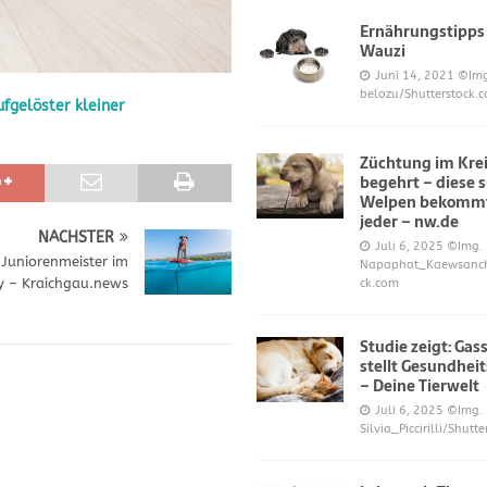
Ernährungstipps
Wauzi
frönt dem Hoopers-Sport – Badische Neueste Nachrichten
SPORT
Juni 14, 2021
©Img
belozu/Shutterstock.
fgelöster kleiner
e und Prinz William müssen sich für ihre Welpen verantworten – OP-
Züchtung im Krei
begehrt – diese 
 Knochen oder Eierschalen?
DIES UND DAS
Welpen bekommt
jeder – nw.de
NÄCHSTER
Juli 6, 2025
©Img.
 Juniorenmeister im
Napaphat_Kaewsancha
ty – Kraichgau.news
ck.com
Studie zeigt: Gas
stellt Gesundheit
– Deine Tierwelt
Juli 6, 2025
©Img.
Silvia_Piccirilli/Shutt