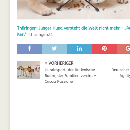
GESUNDHEIT
[ Juli 5, 2025 ]
Der Wössinger Hundeverein 
Thüringen: Junger Hund versteht die Welt nicht mehr – „Au
[ Juli 5, 2025 ]
Unter Kritik: Prinzessin Kat
Kerl“
Thüringen24
Online
WELPEN
[ September 29, 2021 ]
Kalzium für Hunde –
VORHERIGER
Hundesport, der italienische
Deutscher
Boom, der Familien vereint –
Agili
Caccia Passione