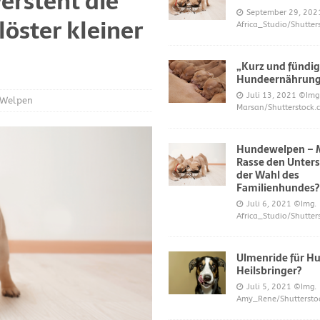
ersteht die
S UND DAS
September 29, 202
öster kleiner
Africa_Studio/Shutter
r neue Trend?
DIES UND DAS
mer über Welpenfütterung bei Hunden gefragt haben
DIES UND DAS
„Kurz und fündig
 für Hunde
DIES UND DAS
Hundeernährun
Juli 13, 2021
©Img
ES UND DAS
Welpen
Marsan/Shutterstock.
nde
DIES UND DAS
Hundewelpen – M
 Katzen bei napfcheck-shop.de
DIES UND DAS
Rasse den Unters
Welpen und Junghunde auf napfcheck-shop.de
DIES UND DAS
der Wahl des
Familienhundes?
Hund und Katze bei napfcheck-shop.de
DIES UND DAS
Juli 6, 2021
©Img.
Africa_Studio/Shutter
r englischsprachigen Besucher on dogblogger.net
DIES UND DAS
 begehrt – diese süßen Welpen bekommt nicht jeder – nw.de
Ulmenride für Hu
Heilsbringer?
Juli 5, 2021
©Img.
lt Gesundheitsrisiko dar – Deine Tierwelt
GESUNDHEIT
Amy_Rene/Shuttersto
Katzen fördern die geistige Gesundheit im Alter – Spiegel