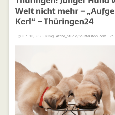
Thüringen: Junger Hund v
[ März 30, 2021 ]
Vitamine für Hunde
DIE
Welt nicht mehr – „Aufgel
[ März 19, 2021 ]
Probiotika für Hunde – De
Kerl“ – Thüringen24
[ Oktober 15, 2020 ]
Was Sie sich schon im
[ September 19, 2019 ]
Ernährungsberatung
[ Februar 18, 2019 ]
MCT Öl für Hunde
DI
Juni 10, 2025
©Img. Africa_Studio/Shutterstock.com
[ Februar 11, 2019 ]
Futterzellulose für Hu
[ Oktober 22, 2018 ]
Neue Mineralfutter für
[ Oktober 17, 2018 ]
Wachstumskurven für 
[ Oktober 10, 2018 ]
Neue Ergänzungen für 
[ Juli 25, 2018 ]
Hunde Nachrichten für unse
[ Juli 6, 2025 ]
Züchtung im Kreis Gütersloh
WELPEN
[ Juli 6, 2025 ]
Studie zeigt: Gassigehen stel
[ Juli 5, 2025 ]
Leben mit Tieren: Hunde und 