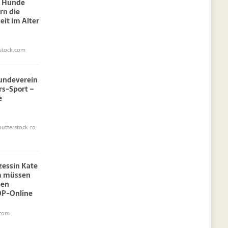
: Hunde
rn die
eit im Alter
stock.com
undeverein
rs-Sport –
e
utterstock.co
nzessin Kate
am müssen
pen
OP-Online
.com