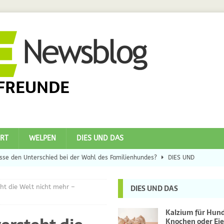
FREUNDE
RT
WELPEN
DIES UND DAS
se den Unterschied bei der Wahl des Familienhundes?
DIES UND
ht die Welt nicht mehr –
DIES UND DAS
eilsbringer?
DIES UND DAS
 Hunde
DIES UND DAS
Kalzium für Hun
Knochen oder Eie