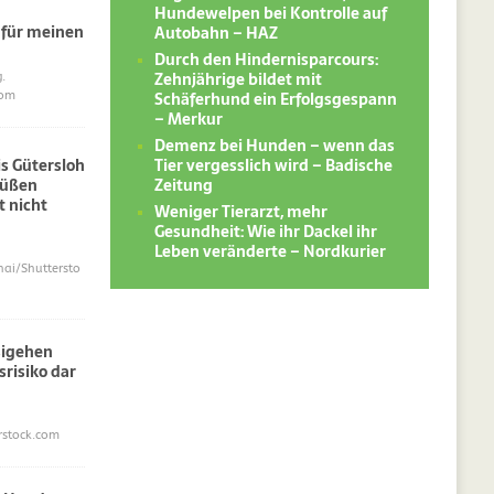
Hundewelpen bei Kontrolle auf
 für meinen
Autobahn – HAZ
Durch den Hindernisparcours:
Zehnjährige bildet mit
.
Schäferhund ein Erfolgsgespann
com
– Merkur
Demenz bei Hunden – wenn das
Tier vergesslich wird – Badische
s Gütersloh
Zeitung
süßen
 nicht
Weniger Tierarzt, mehr
Gesundheit: Wie ihr Dackel ihr
Leben veränderte – Nordkurier
i/Shuttersto
sigehen
srisiko dar
erstock.com