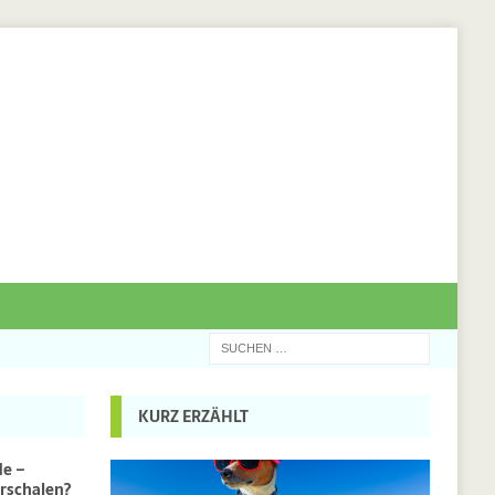
KURZ ERZÄHLT
de –
rschalen?