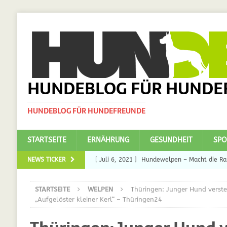
HUNDEBLOG FÜR HUNDE
HUNDEBLOG FÜR HUNDEFREUNDE
STARTSEITE
ERNÄHRUNG
GESUNDHEIT
SPO
NEWS TICKER
[ Juli 6, 2021 ]
Hundewelpen – Macht die Ras
DAS
STARTSEITE
WELPEN
Thüringen: Junger Hund verste
[ Juli 5, 2021 ]
Ulmenride für Hunde – der H
„Aufgelöster kleiner Kerl“ – Thüringen24
[ März 30, 2021 ]
Nahrungsergänzungen für