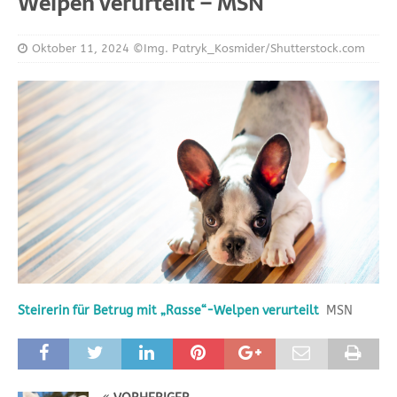
Welpen verurteilt – MSN
Oktober 11, 2024
©Img. Patryk_Kosmider/Shutterstock.com
Steirerin für Betrug mit „Rasse“-Welpen verurteilt
MSN