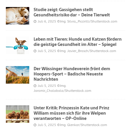
Studie zeigt: Gassigehen stellt
Gesundheitsrisiko dar – Deine Tierwelt
Juli 6, 2025
©Img. Silvia_Piccirilli/Shutterstock.com
Leben mit Tieren: Hunde und Katzen fördern
die geistige Gesundheit im Alter – Spiegel
Juli 5, 2025
©Img. Javier_Brosch/Shutterstock.com
Der Wössinger Hundeverein frönt dem
Hoopers-Sport – Badische Neueste
Nachrichten
Juli 5, 2025
©Img.
Jaromir_Chalabala/Shutterstock.com
Unter Kritik: Prinzessin Kate und Prinz
William müssen sich für ihre Welpen
verantworten – OP-Online
Juli 5, 2025
©Img. Glenkar/Shutterstock.com