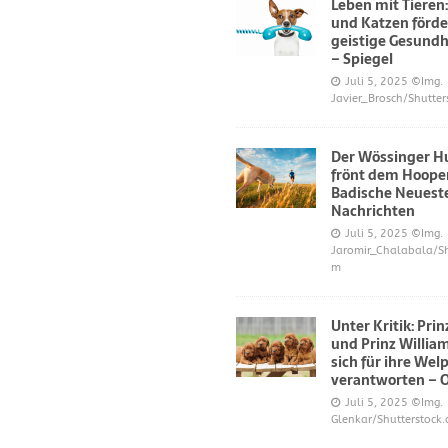
Leben mit Tieren
und Katzen förde
geistige Gesundh
– Spiegel
Juli 5, 2025
©Img.
Javier_Brosch/Shutter
Der Wössinger H
frönt dem Hoope
Badische Neuest
Nachrichten
Juli 5, 2025
©Img.
Jaromir_Chalabala/Sh
m
Unter Kritik: Pri
und Prinz Willi
sich für ihre Wel
verantworten – 
Juli 5, 2025
©Img.
Glenkar/Shutterstock