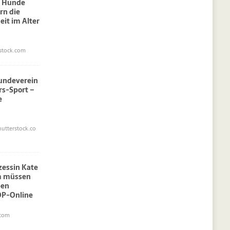
: Hunde
rn die
eit im Alter
stock.com
undeverein
rs-Sport –
e
utterstock.co
nzessin Kate
am müssen
pen
OP-Online
.com