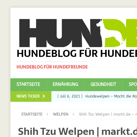
HUNDEBLOG FÜR HUNDE
HUNDEBLOG FÜR HUNDEFREUNDE
STARTSEITE
ERNÄHRUNG
GESUNDHEIT
SPO
NEWS TICKER
[ Juli 6, 2021 ]
Hundewelpen – Macht die Ras
DAS
STARTSEITE
WELPEN
Shih Tzu Welpen | markt.de – 
[ Juli 5, 2021 ]
Ulmenride für Hunde – der H
Shih Tzu Welpen | markt.
[ März 30, 2021 ]
Nahrungsergänzungen für