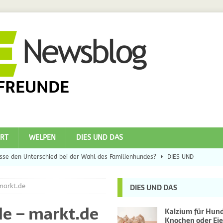
FREUNDE
RT
WELPEN
DIES UND DAS
se den Unterschied bei der Wahl des Familienhundes?
DIES UND
markt.de
DIES UND DAS
eilsbringer?
DIES UND DAS
de – markt.de
 Hunde
DIES UND DAS
Kalzium für Hun
Knochen oder Eie