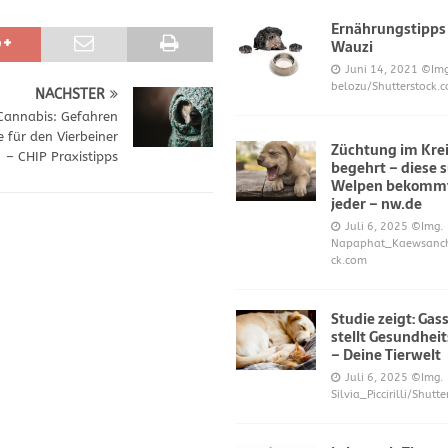
Ernährungstipps
Wauzi
frönt dem Hoopers-Sport – Badische Neueste Nachrichten
SPORT
Juni 14, 2021
©Img
belozu/Shutterstock.
NÄCHSTER
e und Prinz William müssen sich für ihre Welpen verantworten – OP-
Cannabis: Gefahren
e für den Vierbeiner
Züchtung im Krei
– CHIP Praxistipps
begehrt – diese 
 Knochen oder Eierschalen?
DIES UND DAS
Welpen bekommt
jeder – nw.de
Juli 6, 2025
©Img.
Napaphat_Kaewsancha
ck.com
Studie zeigt: Gas
stellt Gesundheit
– Deine Tierwelt
Juli 6, 2025
©Img.
Silvia_Piccirilli/Shutt