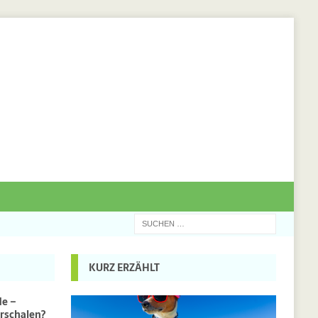
KURZ ERZÄHLT
de –
rschalen?