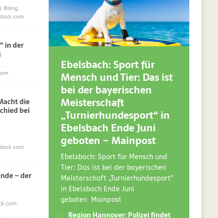
1
©Img.
stock.com
“ in der
g
Ebelsbach: Sport für
.
Mensch und Tier: Das ist
com
bei der bayerischen
Meisterschaft
acht die
chied bei
„Turnierhundesport“ in
Ebelsbach Ende Juni
geboten – Mainpost
stock.com
Ebelsbach: Sport für Mensch und
Tier: Das ist bei der bayerischen
nde – der
Meisterschaft „Turnierhundesport“
in Ebelsbach Ende Juni
geboten Mainpost
ck.com
Region Hannover: Polizei findet