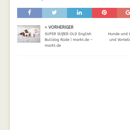
GESUNDHEIT
[ Juli 5, 2025 ]
Der Wössinger Hundeverein 
VORHERIGER
[ Juli 5, 2025 ]
Unter Kritik: Prinzessin Kat
SUPER SÜßER OLD English
Hunde und 
Online
WELPEN
Bulldog Rüde | markt.de –
und Vorteil
markt.de
[ September 29, 2021 ]
Kalzium für Hunde –