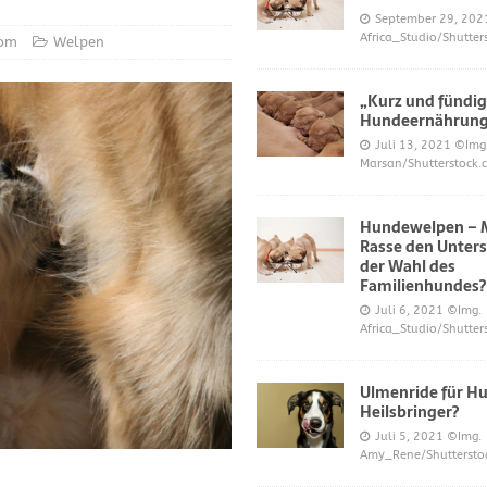
S UND DAS
September 29, 202
Africa_Studio/Shutter
r neue Trend?
DIES UND DAS
com
Welpen
mer über Welpenfütterung bei Hunden gefragt haben
DIES UND DAS
„Kurz und fündig
 für Hunde
DIES UND DAS
Hundeernährun
Juli 13, 2021
©Img
ES UND DAS
Marsan/Shutterstock.
nde
DIES UND DAS
Hundewelpen – M
 Katzen bei napfcheck-shop.de
DIES UND DAS
Rasse den Unters
Welpen und Junghunde auf napfcheck-shop.de
DIES UND DAS
der Wahl des
Familienhundes?
Hund und Katze bei napfcheck-shop.de
DIES UND DAS
Juli 6, 2021
©Img.
Africa_Studio/Shutter
r englischsprachigen Besucher on dogblogger.net
DIES UND DAS
 begehrt – diese süßen Welpen bekommt nicht jeder – nw.de
Ulmenride für Hu
Heilsbringer?
Juli 5, 2021
©Img.
lt Gesundheitsrisiko dar – Deine Tierwelt
GESUNDHEIT
Amy_Rene/Shuttersto
Katzen fördern die geistige Gesundheit im Alter – Spiegel