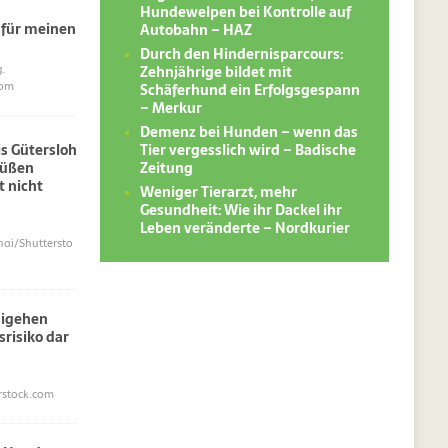
Hundewelpen bei Kontrolle auf
 für meinen
Autobahn – HAZ
Durch den Hindernisparcours:
Zehnjährige bildet mit
.
Schäferhund ein Erfolgsgespann
com
– Merkur
Demenz bei Hunden – wenn das
Tier vergesslich wird – Badische
s Gütersloh
Zeitung
süßen
 nicht
Weniger Tierarzt, mehr
Gesundheit: Wie ihr Dackel ihr
Leben veränderte – Nordkurier
i/Shuttersto
sigehen
srisiko dar
erstock.com