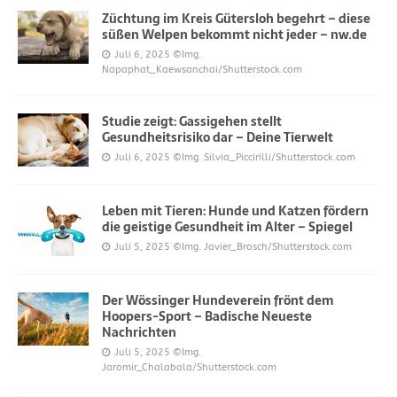
Züchtung im Kreis Gütersloh begehrt – diese
süßen Welpen bekommt nicht jeder – nw.de
Juli 6, 2025
©Img.
Napaphat_Kaewsanchai/Shutterstock.com
Studie zeigt: Gassigehen stellt
Gesundheitsrisiko dar – Deine Tierwelt
Juli 6, 2025
©Img. Silvia_Piccirilli/Shutterstock.com
Leben mit Tieren: Hunde und Katzen fördern
die geistige Gesundheit im Alter – Spiegel
Juli 5, 2025
©Img. Javier_Brosch/Shutterstock.com
Der Wössinger Hundeverein frönt dem
Hoopers-Sport – Badische Neueste
Nachrichten
Juli 5, 2025
©Img.
Jaromir_Chalabala/Shutterstock.com