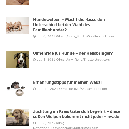
Hundewelpen – Macht die Rasse den
Unterschied bei der Wahl des
Familienhundes?
Juli 6, 2021
©Img. Africa_Studio/Shutterstock.com
Ulmenride für Hunde – der Heilsbringer?
Juli 5, 2021
©Img. Amy_Rene/Shutterstock.com
Ernährungstipps für meinen Wauzi
Juni 14, 2021
©Img. belozu/Shutterstock.com
Züchtung im Kreis Gütersloh begehrt – diese
süßen Welpen bekommt nicht jeder – nw.de
Juli 6, 2025
©Img.
Napaphat_Kaewsanchai/Shutterstock.com