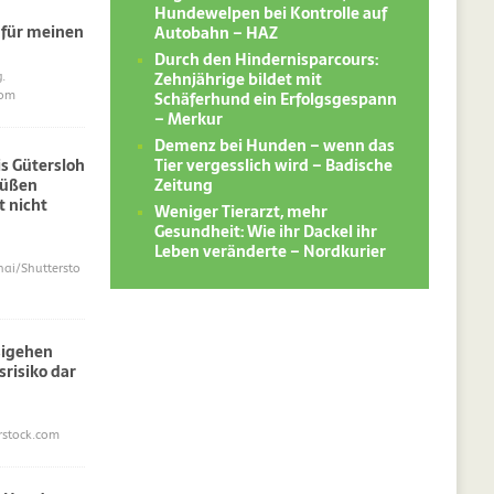
Hundewelpen bei Kontrolle auf
 für meinen
Autobahn – HAZ
Durch den Hindernisparcours:
Zehnjährige bildet mit
.
Schäferhund ein Erfolgsgespann
com
– Merkur
Demenz bei Hunden – wenn das
Tier vergesslich wird – Badische
s Gütersloh
Zeitung
süßen
 nicht
Weniger Tierarzt, mehr
Gesundheit: Wie ihr Dackel ihr
Leben veränderte – Nordkurier
i/Shuttersto
sigehen
srisiko dar
erstock.com