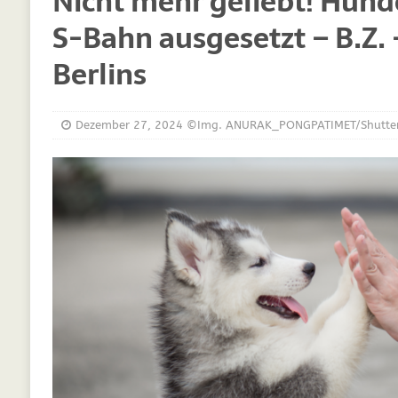
Nicht mehr geliebt! Hund
[ März 30, 2021 ]
Vitamine für Hunde
DIE
S-Bahn ausgesetzt – B.Z.
[ März 19, 2021 ]
Probiotika für Hunde – De
Berlins
[ Oktober 15, 2020 ]
Was Sie sich schon im
[ September 19, 2019 ]
Ernährungsberatung
[ Februar 18, 2019 ]
MCT Öl für Hunde
DI
Dezember 27, 2024
©Img. ANURAK_PONGPATIMET/Shutte
[ Februar 11, 2019 ]
Futterzellulose für Hu
[ Oktober 22, 2018 ]
Neue Mineralfutter für
[ Oktober 17, 2018 ]
Wachstumskurven für 
[ Oktober 10, 2018 ]
Neue Ergänzungen für 
[ Juli 25, 2018 ]
Hunde Nachrichten für unse
[ Juli 6, 2025 ]
Züchtung im Kreis Gütersloh
WELPEN
[ Juli 6, 2025 ]
Studie zeigt: Gassigehen stel
[ Juli 5, 2025 ]
Leben mit Tieren: Hunde und 