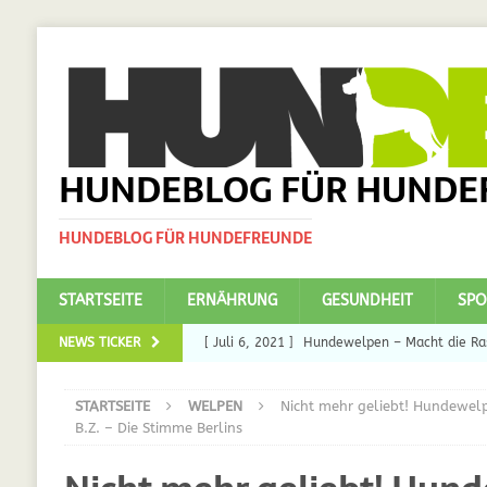
HUNDEBLOG FÜR HUNDE
HUNDEBLOG FÜR HUNDEFREUNDE
STARTSEITE
ERNÄHRUNG
GESUNDHEIT
SPO
NEWS TICKER
[ Juli 6, 2021 ]
Hundewelpen – Macht die Ras
DAS
STARTSEITE
WELPEN
Nicht mehr geliebt! Hundewelp
[ Juli 5, 2021 ]
Ulmenride für Hunde – der H
B.Z. – Die Stimme Berlins
[ März 30, 2021 ]
Nahrungsergänzungen für