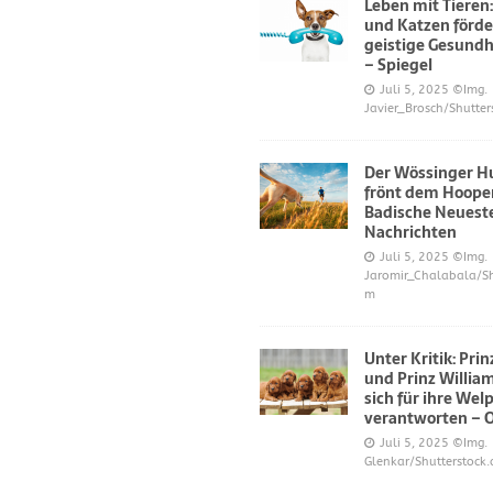
Leben mit Tieren
und Katzen förde
geistige Gesundh
– Spiegel
Juli 5, 2025
©Img.
Javier_Brosch/Shutter
Der Wössinger H
frönt dem Hoope
Badische Neuest
Nachrichten
Juli 5, 2025
©Img.
Jaromir_Chalabala/Sh
m
Unter Kritik: Pri
und Prinz Willi
sich für ihre Wel
verantworten – 
Juli 5, 2025
©Img.
Glenkar/Shutterstock