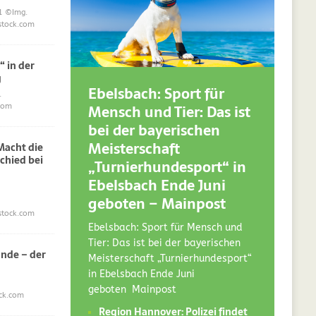
1
©Img.
stock.com
“ in der
g
Ebelsbach: Sport für
.
Mensch und Tier: Das ist
com
bei der bayerischen
Meisterschaft
acht die
chied bei
„Turnierhundesport“ in
Ebelsbach Ende Juni
geboten – Mainpost
stock.com
Ebelsbach: Sport für Mensch und
Tier: Das ist bei der bayerischen
nde – der
Meisterschaft „Turnierhundesport“
in Ebelsbach Ende Juni
geboten Mainpost
ck.com
Region Hannover: Polizei findet