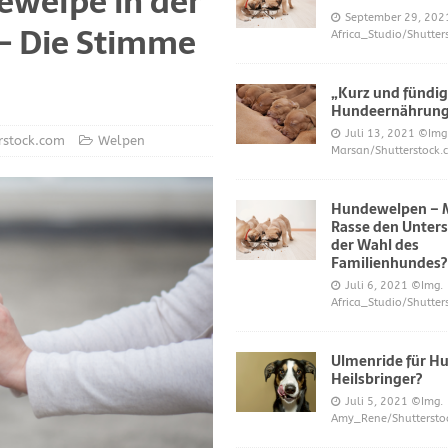
ewelpe in der
S UND DAS
September 29, 202
 – Die Stimme
Africa_Studio/Shutter
r neue Trend?
DIES UND DAS
mer über Welpenfütterung bei Hunden gefragt haben
DIES UND DAS
„Kurz und fündig
 für Hunde
DIES UND DAS
Hundeernährun
Juli 13, 2021
©Img
ES UND DAS
rstock.com
Welpen
Marsan/Shutterstock.
nde
DIES UND DAS
Hundewelpen – M
 Katzen bei napfcheck-shop.de
DIES UND DAS
Rasse den Unters
Welpen und Junghunde auf napfcheck-shop.de
DIES UND DAS
der Wahl des
Familienhundes?
Hund und Katze bei napfcheck-shop.de
DIES UND DAS
Juli 6, 2021
©Img.
Africa_Studio/Shutter
r englischsprachigen Besucher on dogblogger.net
DIES UND DAS
 begehrt – diese süßen Welpen bekommt nicht jeder – nw.de
Ulmenride für Hu
Heilsbringer?
Juli 5, 2021
©Img.
lt Gesundheitsrisiko dar – Deine Tierwelt
GESUNDHEIT
Amy_Rene/Shuttersto
Katzen fördern die geistige Gesundheit im Alter – Spiegel