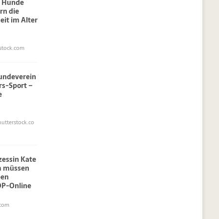
: Hunde
rn die
eit im Alter
stock.com
undeverein
rs-Sport –
e
utterstock.co
nzessin Kate
am müssen
pen
OP-Online
.com