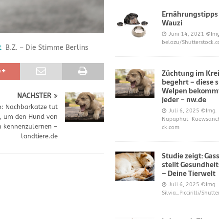
Ernährungstipps
Wauzi
frönt dem Hoopers-Sport – Badische Neueste Nachrichten
SPORT
Juni 14, 2021
©Img
belozu/Shutterstock.
t
B.Z. – Die Stimme Berlins
e und Prinz William müssen sich für ihre Welpen verantworten – OP-
Züchtung im Krei
begehrt – diese 
 Knochen oder Eierschalen?
DIES UND DAS
Welpen bekommt
NÄCHSTER
jeder – nw.de
o: Nachbarkatze tut
Juli 6, 2025
©Img.
s, um den Hund von
Napaphat_Kaewsancha
 kennenzulernen –
ck.com
landtiere.de
Studie zeigt: Gas
stellt Gesundheit
– Deine Tierwelt
Juli 6, 2025
©Img.
Silvia_Piccirilli/Shutt