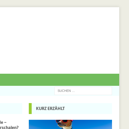
KURZ ERZÄHLT
de –
rschalen?