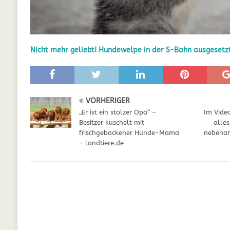
GESUNDHEIT
[ Juli 5, 2025 ]
Der Wössinger Hundeverein 
Nicht mehr geliebt! Hundewelpe in der S-Bahn ausgesetz
[ Juli 5, 2025 ]
Unter Kritik: Prinzessin Kat
Online
WELPEN
[ September 29, 2021 ]
Kalzium für Hunde –
VORHERIGER
„Er ist ein stolzer Opa“ –
Im Vide
Besitzer kuschelt mit
alle
frischgebackener Hunde-Mama
nebenan
– landtiere.de