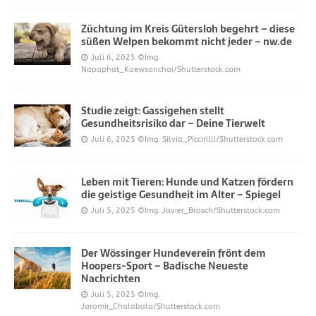
Züchtung im Kreis Gütersloh begehrt – diese
süßen Welpen bekommt nicht jeder – nw.de
Juli 6, 2025
©Img.
Napaphat_Kaewsanchai/Shutterstock.com
Studie zeigt: Gassigehen stellt
Gesundheitsrisiko dar – Deine Tierwelt
Juli 6, 2025
©Img. Silvia_Piccirilli/Shutterstock.com
Leben mit Tieren: Hunde und Katzen fördern
die geistige Gesundheit im Alter – Spiegel
Juli 5, 2025
©Img. Javier_Brosch/Shutterstock.com
Der Wössinger Hundeverein frönt dem
Hoopers-Sport – Badische Neueste
Nachrichten
Juli 5, 2025
©Img.
Jaromir_Chalabala/Shutterstock.com