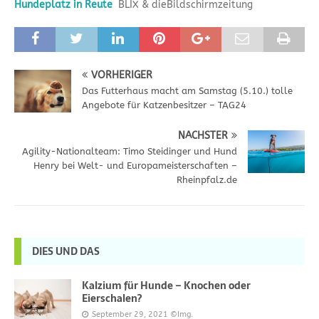
Hundeplatz in Reute
BLIX & dieBildschirmzeitung
VORHERIGER
Das Futterhaus macht am Samstag (5.10.) tolle
Angebote für Katzenbesitzer – TAG24
NÄCHSTER
Agility-​Nationalteam: Timo Stei­din­ger und Hund
Henry bei Welt- und Eu­ro­pa­meis­ter­schaf­ten –
Rheinpfalz.de
DIES UND DAS
Kalzium für Hunde – Knochen oder
Eierschalen?
September 29, 2021
©Img.