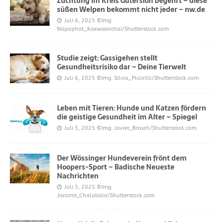
Züchtung im Kreis Gütersloh begehrt – diese
süßen Welpen bekommt nicht jeder – nw.de
Juli 6, 2025
©Img.
Napaphat_Kaewsanchai/Shutterstock.com
Studie zeigt: Gassigehen stellt
Gesundheitsrisiko dar – Deine Tierwelt
Juli 6, 2025
©Img. Silvia_Piccirilli/Shutterstock.com
Leben mit Tieren: Hunde und Katzen fördern
die geistige Gesundheit im Alter – Spiegel
Juli 5, 2025
©Img. Javier_Brosch/Shutterstock.com
Der Wössinger Hundeverein frönt dem
Hoopers-Sport – Badische Neueste
Nachrichten
Juli 5, 2025
©Img.
Jaromir_Chalabala/Shutterstock.com