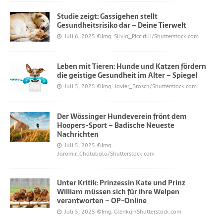
Studie zeigt: Gassigehen stellt
Gesundheitsrisiko dar – Deine Tierwelt
Juli 6, 2025
©Img. Silvia_Piccirilli/Shutterstock.com
Leben mit Tieren: Hunde und Katzen fördern
die geistige Gesundheit im Alter – Spiegel
Juli 5, 2025
©Img. Javier_Brosch/Shutterstock.com
Der Wössinger Hundeverein frönt dem
Hoopers-Sport – Badische Neueste
Nachrichten
Juli 5, 2025
©Img.
Jaromir_Chalabala/Shutterstock.com
Unter Kritik: Prinzessin Kate und Prinz
William müssen sich für ihre Welpen
verantworten – OP-Online
Juli 5, 2025
©Img. Glenkar/Shutterstock.com