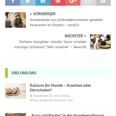
VORHERIGER
Hundewelpe aus Altkleidercontainer gerettet:
Feuerwehr im Einsatz – nord24
NÄCHSTER
Tierheim Salzgitter: Hündin "Doro" erleidet
trauriges Schicksal! "Sehr unsicher" – News38
DIES UND DAS
Kalzium für Hunde – Knochen oder
Eierschalen?
September 29, 2021
©Img.
Africa_Studio/Shutterstock.com
„Kurz und fündig“ in der Hundeernährung