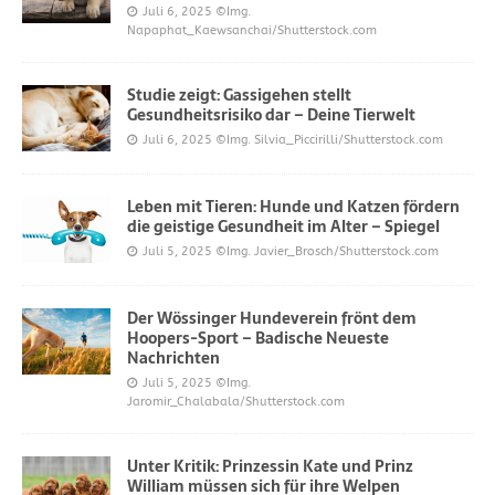
Juli 6, 2025
©Img.
Napaphat_Kaewsanchai/Shutterstock.com
Studie zeigt: Gassigehen stellt
Gesundheitsrisiko dar – Deine Tierwelt
Juli 6, 2025
©Img. Silvia_Piccirilli/Shutterstock.com
Leben mit Tieren: Hunde und Katzen fördern
die geistige Gesundheit im Alter – Spiegel
Juli 5, 2025
©Img. Javier_Brosch/Shutterstock.com
Der Wössinger Hundeverein frönt dem
Hoopers-Sport – Badische Neueste
Nachrichten
Juli 5, 2025
©Img.
Jaromir_Chalabala/Shutterstock.com
Unter Kritik: Prinzessin Kate und Prinz
William müssen sich für ihre Welpen