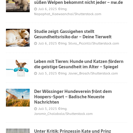
süßen Welpen bekommt nicht jeder – nw.de
Juli 6, 2025
©Img.
Napaphat_Kaewsanchai/Shutterstock.com
Studie zeigt: Gassigehen stellt
Gesundheitsrisiko dar – Deine Tierwelt
Juli 6, 2025
©Img. Silvia_Piccirilli/Shutterstock.com
Leben mit Tieren: Hunde und Katzen fördern
die geistige Gesundheit im Alter – Spiegel
Juli 5, 2025
©Img. Javier_Brosch/Shutterstock.com
Der Wössinger Hundeverein frönt dem
Hoopers-Sport – Badische Neueste
Nachrichten
Juli 5, 2025
©Img.
Jaromir_Chalabala/Shutterstock.com
Unter Kritik: Prinzessin Kate und Prinz