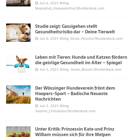
Juli 6, 2025
©Img.
Napaphat_Kaewsanchai/Shutterstock.com
Studie zeigt: Gassigehen stellt
Gesundheitsrisiko dar – Deine Tierwelt
Juli 6, 2025
©Img. Silvia_Piccirilli/Shutterstock.com
Leben mit Tieren: Hunde und Katzen fördern
die geistige Gesundheit im Alter – Spiegel
Juli 5, 2025
©Img. Javier_Brosch/Shutterstock.com
Der Wössinger Hundeverein frönt dem
Hoopers-Sport – Badische Neueste
Nachrichten
Juli 5, 2025
©Img.
Jaromir_Chalabala/Shutterstock.com
Unter Kritik: Prinzessin Kate und Prinz
William müssen sich für ihre Welpen