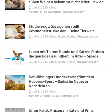
süßen Welpen bekommt nicht jeder – nw.de
Juli 6, 2025
©Img.
Napaphat_Kaewsanchai/Shutterstock.com
Studie zeigt: Gassigehen stellt
Gesundheitsrisiko dar – Deine Tierwelt
Juli 6, 2025
©Img. Silvia_Piccirilli/Shutterstock.com
Leben mit Tieren: Hunde und Katzen fördern
die geistige Gesundheit im Alter – Spiegel
Juli 5, 2025
©Img. Javier_Brosch/Shutterstock.com
Der Wössinger Hundeverein frönt dem
Hoopers-Sport – Badische Neueste
Nachrichten
Juli 5, 2025
©Img.
Jaromir_Chalabala/Shutterstock.com
Unter Kritik: Prinzessin Kate und Prinz