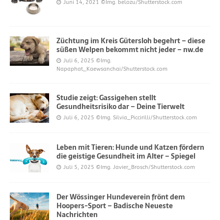
Juni 14, 2021
©Img. belozu/Shutterstock.com
Züchtung im Kreis Gütersloh begehrt – diese
süßen Welpen bekommt nicht jeder – nw.de
Juli 6, 2025
©Img.
Napaphat_Kaewsanchai/Shutterstock.com
Studie zeigt: Gassigehen stellt
Gesundheitsrisiko dar – Deine Tierwelt
Juli 6, 2025
©Img. Silvia_Piccirilli/Shutterstock.com
Leben mit Tieren: Hunde und Katzen fördern
die geistige Gesundheit im Alter – Spiegel
Juli 5, 2025
©Img. Javier_Brosch/Shutterstock.com
Der Wössinger Hundeverein frönt dem
Hoopers-Sport – Badische Neueste
Nachrichten