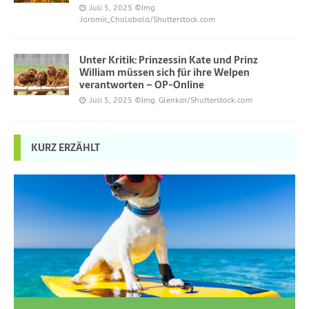
Juli 5, 2025
©Img.
Jaromir_Chalabala/Shutterstock.com
Unter Kritik: Prinzessin Kate und Prinz
William müssen sich für ihre Welpen
verantworten – OP-Online
Juli 5, 2025
©Img. Glenkar/Shutterstock.com
KURZ ERZÄHLT