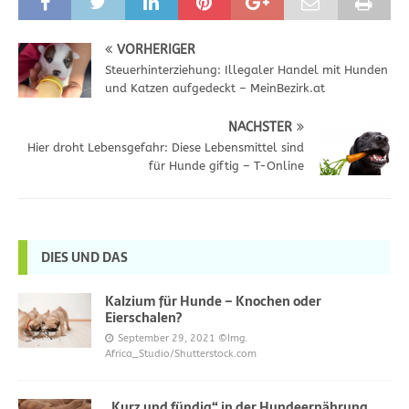
VORHERIGER
Steuerhinterziehung: Illegaler Handel mit Hunden
und Katzen aufgedeckt – MeinBezirk.at
NÄCHSTER
Hier droht Lebensgefahr: Diese Lebensmittel sind
für Hunde giftig – T-Online
DIES UND DAS
Kalzium für Hunde – Knochen oder
Eierschalen?
September 29, 2021
©Img.
Africa_Studio/Shutterstock.com
„Kurz und fündig“ in der Hundeernährung