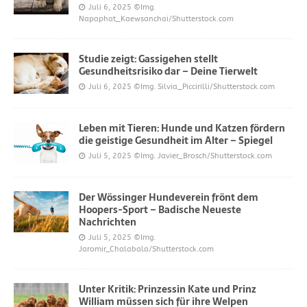
Juli 6, 2025
©Img.
Napaphat_Kaewsanchai/Shutterstock.com
Studie zeigt: Gassigehen stellt
Gesundheitsrisiko dar – Deine Tierwelt
Juli 6, 2025
©Img. Silvia_Piccirilli/Shutterstock.com
Leben mit Tieren: Hunde und Katzen fördern
die geistige Gesundheit im Alter – Spiegel
Juli 5, 2025
©Img. Javier_Brosch/Shutterstock.com
Der Wössinger Hundeverein frönt dem
Hoopers-Sport – Badische Neueste
Nachrichten
Juli 5, 2025
©Img.
Jaromir_Chalabala/Shutterstock.com
Unter Kritik: Prinzessin Kate und Prinz
William müssen sich für ihre Welpen