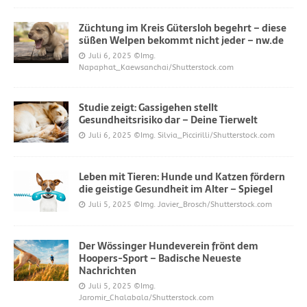
Züchtung im Kreis Gütersloh begehrt – diese
süßen Welpen bekommt nicht jeder – nw.de
Juli 6, 2025
©Img.
Napaphat_Kaewsanchai/Shutterstock.com
Studie zeigt: Gassigehen stellt
Gesundheitsrisiko dar – Deine Tierwelt
Juli 6, 2025
©Img. Silvia_Piccirilli/Shutterstock.com
Leben mit Tieren: Hunde und Katzen fördern
die geistige Gesundheit im Alter – Spiegel
Juli 5, 2025
©Img. Javier_Brosch/Shutterstock.com
Der Wössinger Hundeverein frönt dem
Hoopers-Sport – Badische Neueste
Nachrichten
Juli 5, 2025
©Img.
Jaromir_Chalabala/Shutterstock.com