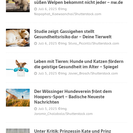
süßen Welpen bekommt nicht jeder – nw.de
Juli 6, 2025
©Img.
Napaphat_Kaewsanchai/Shutterstock.com
Studie zeigt: Gassigehen stellt
Gesundheitsrisiko dar – Deine Tierwelt
Juli 6, 2025
©Img. Silvia_Piccirilli/Shutterstock.com
Leben mit Tieren: Hunde und Katzen fördern
die geistige Gesundheit im Alter – Spiegel
Juli 5, 2025
©Img. Javier_Brosch/Shutterstock.com
Der Wössinger Hundeverein frönt dem
Hoopers-Sport – Badische Neueste
Nachrichten
Juli 5, 2025
©Img.
Jaromir_Chalabala/Shutterstock.com
Unter Kritik: Prinzessin Kate und Prinz