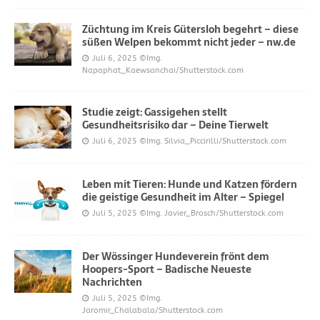
Züchtung im Kreis Gütersloh begehrt – diese
süßen Welpen bekommt nicht jeder – nw.de
Juli 6, 2025
©Img.
Napaphat_Kaewsanchai/Shutterstock.com
Studie zeigt: Gassigehen stellt
Gesundheitsrisiko dar – Deine Tierwelt
Juli 6, 2025
©Img. Silvia_Piccirilli/Shutterstock.com
Leben mit Tieren: Hunde und Katzen fördern
die geistige Gesundheit im Alter – Spiegel
Juli 5, 2025
©Img. Javier_Brosch/Shutterstock.com
Der Wössinger Hundeverein frönt dem
Hoopers-Sport – Badische Neueste
Nachrichten
Juli 5, 2025
©Img.
Jaromir_Chalabala/Shutterstock.com