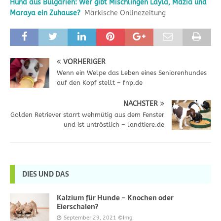
Hund aus Bulgarien: Wer gibt Mischlingen Layla, Mazia und
Maraya ein Zuhause?
Märkische Onlinezeitung
VORHERIGER
Wenn ein Welpe das Leben eines Seniorenhundes
auf den Kopf stellt – fnp.de
NÄCHSTER
Golden Retriever starrt wehmütig aus dem Fenster
und ist untröstlich – landtiere.de
DIES UND DAS
Kalzium für Hunde – Knochen oder
Eierschalen?
September 29, 2021
©Img.