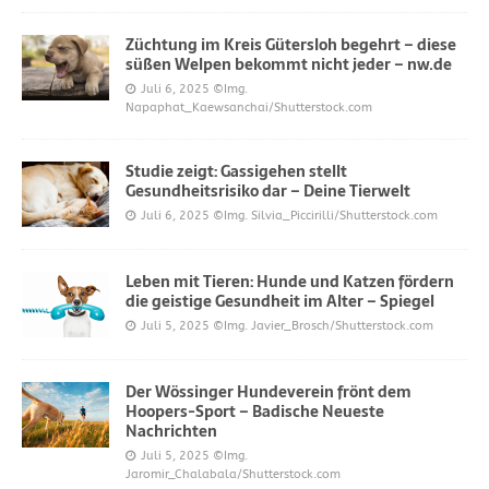
Züchtung im Kreis Gütersloh begehrt – diese
süßen Welpen bekommt nicht jeder – nw.de
Juli 6, 2025
©Img.
Napaphat_Kaewsanchai/Shutterstock.com
Studie zeigt: Gassigehen stellt
Gesundheitsrisiko dar – Deine Tierwelt
Juli 6, 2025
©Img. Silvia_Piccirilli/Shutterstock.com
Leben mit Tieren: Hunde und Katzen fördern
die geistige Gesundheit im Alter – Spiegel
Juli 5, 2025
©Img. Javier_Brosch/Shutterstock.com
Der Wössinger Hundeverein frönt dem
Hoopers-Sport – Badische Neueste
Nachrichten
Juli 5, 2025
©Img.
Jaromir_Chalabala/Shutterstock.com