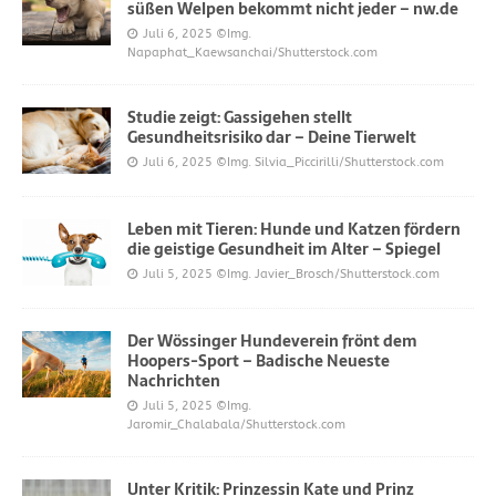
süßen Welpen bekommt nicht jeder – nw.de
Juli 6, 2025
©Img.
Napaphat_Kaewsanchai/Shutterstock.com
Studie zeigt: Gassigehen stellt
Gesundheitsrisiko dar – Deine Tierwelt
Juli 6, 2025
©Img. Silvia_Piccirilli/Shutterstock.com
Leben mit Tieren: Hunde und Katzen fördern
die geistige Gesundheit im Alter – Spiegel
Juli 5, 2025
©Img. Javier_Brosch/Shutterstock.com
Der Wössinger Hundeverein frönt dem
Hoopers-Sport – Badische Neueste
Nachrichten
Juli 5, 2025
©Img.
Jaromir_Chalabala/Shutterstock.com
Unter Kritik: Prinzessin Kate und Prinz