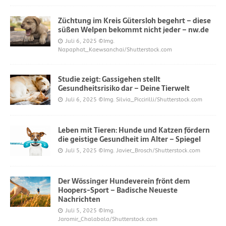
Züchtung im Kreis Gütersloh begehrt – diese
süßen Welpen bekommt nicht jeder – nw.de
Juli 6, 2025
©Img.
Napaphat_Kaewsanchai/Shutterstock.com
Studie zeigt: Gassigehen stellt
Gesundheitsrisiko dar – Deine Tierwelt
Juli 6, 2025
©Img. Silvia_Piccirilli/Shutterstock.com
Leben mit Tieren: Hunde und Katzen fördern
die geistige Gesundheit im Alter – Spiegel
Juli 5, 2025
©Img. Javier_Brosch/Shutterstock.com
Der Wössinger Hundeverein frönt dem
Hoopers-Sport – Badische Neueste
Nachrichten
Juli 5, 2025
©Img.
Jaromir_Chalabala/Shutterstock.com