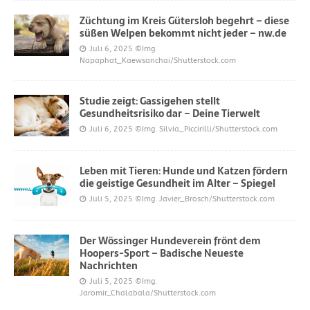
Züchtung im Kreis Gütersloh begehrt – diese
süßen Welpen bekommt nicht jeder – nw.de
Juli 6, 2025
©Img.
Napaphat_Kaewsanchai/Shutterstock.com
Studie zeigt: Gassigehen stellt
Gesundheitsrisiko dar – Deine Tierwelt
Juli 6, 2025
©Img. Silvia_Piccirilli/Shutterstock.com
Leben mit Tieren: Hunde und Katzen fördern
die geistige Gesundheit im Alter – Spiegel
Juli 5, 2025
©Img. Javier_Brosch/Shutterstock.com
Der Wössinger Hundeverein frönt dem
Hoopers-Sport – Badische Neueste
Nachrichten
Juli 5, 2025
©Img.
Jaromir_Chalabala/Shutterstock.com