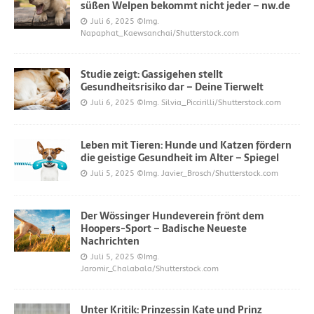
süßen Welpen bekommt nicht jeder – nw.de
Juli 6, 2025
©Img.
Napaphat_Kaewsanchai/Shutterstock.com
Studie zeigt: Gassigehen stellt
Gesundheitsrisiko dar – Deine Tierwelt
Juli 6, 2025
©Img. Silvia_Piccirilli/Shutterstock.com
Leben mit Tieren: Hunde und Katzen fördern
die geistige Gesundheit im Alter – Spiegel
Juli 5, 2025
©Img. Javier_Brosch/Shutterstock.com
Der Wössinger Hundeverein frönt dem
Hoopers-Sport – Badische Neueste
Nachrichten
Juli 5, 2025
©Img.
Jaromir_Chalabala/Shutterstock.com
Unter Kritik: Prinzessin Kate und Prinz