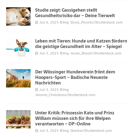
Studie zeigt: Gassigehen stellt
Gesundheitsrisiko dar – Deine Tierwelt
Juli 6, 2025
©Img. Silvia_Piccirilli/Shutterstock.com
Leben mit Tieren: Hunde und Katzen fördern
die geistige Gesundheit im Alter – Spiegel
Juli 5, 2025
©Img. Javier_Brosch/Shutterstock.com
Der Wössinger Hundeverein frönt dem
Hoopers-Sport – Badische Neueste
Nachrichten
Juli 5, 2025
©Img.
Jaromir_Chalabala/Shutterstock.com
Unter Kritik: Prinzessin Kate und Prinz
William müssen sich für ihre Welpen
verantworten – OP-Online
Juli 5, 2025
©Img. Glenkar/Shutterstock.com